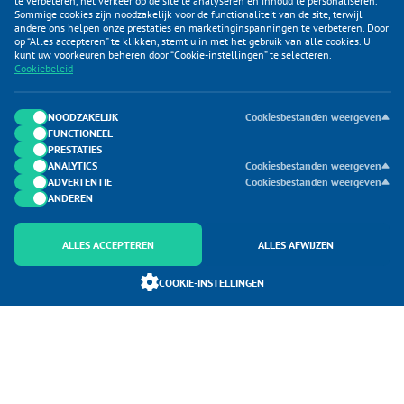
te verbeteren, het verkeer op de site te analyseren en inhoud te personaliseren.
Sommige cookies zijn noodzakelijk voor de functionaliteit van de site, terwijl
andere ons helpen onze prestaties en marketinginspanningen te verbeteren. Door
op “Alles accepteren” te klikken, stemt u in met het gebruik van alle cookies. U
KLANTENSERVICE
kunt uw voorkeuren beheren door “Cookie-instellingen” te selecteren.
Cookiebeleid
CATEGORIEËN
DUIJVELAAR E-COMMERCE
NOODZAKELIJK
Cookiesbestanden weergeven
FUNCTIONEEL
CONTACTEN
PRESTATIES
ANALYTICS
Cookiesbestanden weergeven
ADVERTENTIE
Cookiesbestanden weergeven
ANDEREN
ALLES ACCEPTEREN
ALLES AFWIJZEN
Onderdeel van Duijvelaar E-commerce
COOKIE-INSTELLINGEN
SoloMono.net