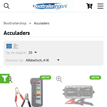
0
Toggl
navig
Boottrailershop
Acculaders
Acculaders
Op de pagina:
20
Sorteren op:
Alfabetisch, A-IK
NIEUW
NIEUW