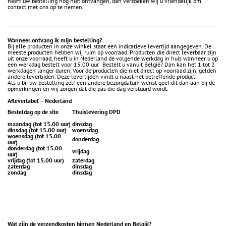
heeft uw bestelling nog niet ontvangen, dan verzoeken wij u vriendelijk om
contact met ons op te nemen.
Wanneer ontvang ik mijn bestelling?
Bij alle producten in onze winkel staat een indicatieve levertijd aangegeven. De
meeste producten hebben wij ruim op voorraad. Producten die direct leverbaar zijn
uit onze voorraad, heeft u in Nederland de volgende werkdag in huis wanneer u op
een werkdag bestelt voor 15.00 uur. Bestelt u vanuit België? Dan kan het 1 tot 2
werkdagen langer duren. Voor de producten die niet direct op voorraad zijn, gelden
andere levertijden. Deze levertijden vindt u naast het betreffende product.
Als u bij uw bestelling zelf een andere bezorgdatum wenst geef dit dan aan bij de
opmerkingen en wij zorgen dat die pas die dag verstuurd wordt.
Aflevertabel – Nederland
Besteldag op de site
Thuislevering DPD
maandag (tot 15.00 uur)
dinsdag
dinsdag (tot 15.00 uur)
woensdag
woensdag (tot 15.00
donderdag
uur)
donderdag (tot 15.00
vrijdag
uur)
vrijdag (tot 15.00 uur)
zaterdag
zaterdag
dinsdag
zondag
dinsdag
Wat zijn de verzendkosten binnen Nederland en België?