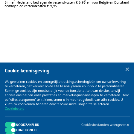
Binnen Nederland bedragen de verzendkosten € 6,95 en voor België en Duitsland
bedragen de verzendkosten € 9,95
Cookie kennisgeving
We gebruiken cookies en soortgelijke trackingtechnologieën om uw surfervaring
te verbeteren, het verkeer op de site te analyseren en inhoud te personaliseren.
Sommige cookies zijn noodzakelijk voor de functionaliteit van de site, terwijl
andere ons helpen onze prestaties en marketinginspanningen te verbeteren. Door
op “Alles accepteren” te klikken, stemt u in met het gebruik van alle cookies. U
KLANTENSERVICE
kunt uw voorkeuren beheren door “Cookie-instellingen” te selecteren.
Cookiebeleid
CATEGORIEËN
DUIJVELAAR E-COMMERCE
NOODZAKELIJK
Cookiesbestanden weergeven
FUNCTIONEEL