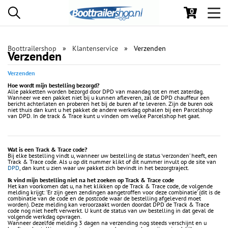
0
Toggl
navig
Boottrailershop
Klantenservice
Verzenden
Verzenden
Verzenden
Hoe wordt mijn bestelling bezorgd?
Alle pakketten worden bezorgd door DPD van maandag tot en met zaterdag.
Wanneer we een pakket niet bij u kunnen afleveren, zal de DPD chauffeur een
bericht achterlaten en proberen het bij de buren af te leveren. Zijn de buren ook
niet thuis dan kunt u het pakket de andere werkdag ophalen bij een Parcelshop
van DPD. In de track & Trace kunt u vinden om welke Parcelshop het gaat.
Wat is een Track & Trace code?
Bij elke bestelling vindt u, wanneer uw bestelling de status ‘verzonden’ heeft, een
Track & Trace code. Als u op dit nummer klikt of dit nummer invult op de site van
DPD
, dan kunt u zien waar uw pakket zich bevindt in het bezorgtraject.
Ik vind mijn bestelling niet na het zoeken op Track & Trace code
Het kan voorkomen dat u, na het klikken op de Track & Trace code, de volgende
melding krijgt: ‘Er zijn geen zendingen aangetroffen voor deze combinatie’ (dit is de
combinatie van de code en de postcode waar de bestelling afgeleverd moet
worden). Deze melding kan veroorzaakt worden doordat DPD de Track & Trace
code nog niet heeft verwerkt. U kunt de status van uw bestelling in dat geval de
volgende werkdag opvragen.
Wanneer dezelfde melding 3 dagen na verzending nog steeds verschijnt en u