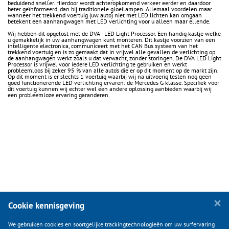
beduidend sneller. Hierdoor wordt achteropkomend verkeer eerder en daardoor
beter geïnformeerd, dan bij traditionele gloeilampen. Allemaal voordelen maar
wanneer het trekkend voertuig (uw auto) niet met LED lichten kan omgaan
betekent een aanhangwagen met LED verlichting voor u alleen maar ellende.
Wij hebben dit opgelost met de DVA - LED Light Processor. Een handig kastje welke
u gemakkelijk in uw aanhangwagen kunt monteren. Dit kastje voorzien van een
intelligente electronica, communiceert met het CAN Bus systeem van het
trekkend voertuig en is zo gemaakt dat in vrijwel alle gevallen de verlichting op
de aanhangwagen werkt zoals u dat verwacht, zonder storingen. De DVA LED Light
Processor is vrijwel voor iedere LED verlichting te gebruiken en werkt
probleemloos bij zeker 95 % van alle auto’s die er op dit moment op de markt zijn.
Op dit moment is er slechts 1 voertuig waarbij wij na uitvoerig testen nog geen
goed functionerende LED verlichting ervaren: de Mercedes G klasse. Specifiek voor
dit voertuig kunnen wij echter wel een andere oplossing aanbieden waarbij wij
een probleemloze ervaring garanderen.
Cookie kennisgeving
We gebruiken cookies en soortgelijke trackingtechnologieën om uw surfervaring