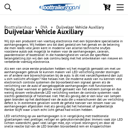
0
Toggl
navig
Boottrailershop
DVA
Duijvelaar Vehicle Auxiliary
Duijvelaar Vehicle Auxiliary
Wij zijn een producent van voertuig electronica met een bijzondere specialisatie in
aanhangwagens. Wij hebben ons tot doel gesteld om het gemak en de beleving
die men reeds vele jaren kent in moderne van allerlei technische snufjes
voorziene auto’s ook mogelijk te maken voor de aanhangwagen, caravan,
paardentrailer of boottrailer. In die hoedanigheid en vanuit die specifieke
belangstelling zijn wij dan ook continu bezig met het ontwikkelen van nieuwe en
verbeterde voertuig electronica.
Als een van onze eerste producten hebben wij het mogelijk gemaakt om met uw
aanhangwagen gebruik te kunnen maken van LED verlichting zonder storingen
en of andere rare bijverschijnselen bij de auto. Is dit niet vanzelfsprekend dan zult
u zich wellicht afvragen? Nee helaas niet. De moderne auto’s van nu kennen vele
electronisch controle systemen die bijvoorbeeld een signaal geven als de
verlichting van de auto of aangekoppelde aanhangwagen niet functioneert.
Handig, maar wanneer er gebruik wordt gemaakt van het extreem zuinige en dus
weinig stroom verbruikende LED verlichting werken de controle systemen vaak
slechts gedeeltelijk of helemaal niet. Met als gevolg dat er een keur van lampen
gaan branden op het dashboard van de auto die u waarschuwen dat uw verlichting
defect is. In extremere gevallen wordt de gehele toevoer van stroom naar uw
aanhangwagen afgesloten met als gevolg dat het helemaal of gedeeltelijk
donker blijft waar u toch echt licht gehad had willen hebben.
LED verlichting op uw aanhangwagen is in vergelijking met traditionele
gloeilampen veel prettiger, veiliger en gebruiksvriendelijker. Immers vaak zijn LED
lichten waterdicht, gaan veel langer mee, zijn vrijwel storingsvrij en door de
snelle reactie tijd van de LED branden bijvoorbeeld rem en knipperlichten