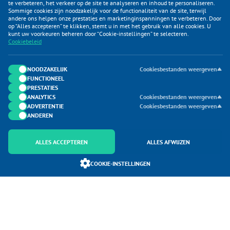
te verbeteren, het verkeer op de site te analyseren en inhoud te personaliseren.
Sommige cookies zijn noodzakelijk voor de functionaliteit van de site, terwijl
andere ons helpen onze prestaties en marketinginspanningen te verbeteren. Door
op “Alles accepteren” te klikken, stemt u in met het gebruik van alle cookies. U
KLANTENSERVICE
kunt uw voorkeuren beheren door “Cookie-instellingen” te selecteren.
Cookiebeleid
CATEGORIEËN
DUIJVELAAR E-COMMERCE
NOODZAKELIJK
Cookiesbestanden weergeven
FUNCTIONEEL
CONTACTEN
PRESTATIES
ANALYTICS
Cookiesbestanden weergeven
ADVERTENTIE
Cookiesbestanden weergeven
ANDEREN
ALLES ACCEPTEREN
ALLES AFWIJZEN
Onderdeel van Duijvelaar E-commerce
COOKIE-INSTELLINGEN
SoloMono.net