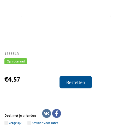
183331R
Op voorraad
€4,57
Bestellen
Deel met je vrienden
Vergelijk
Bewaar voor later