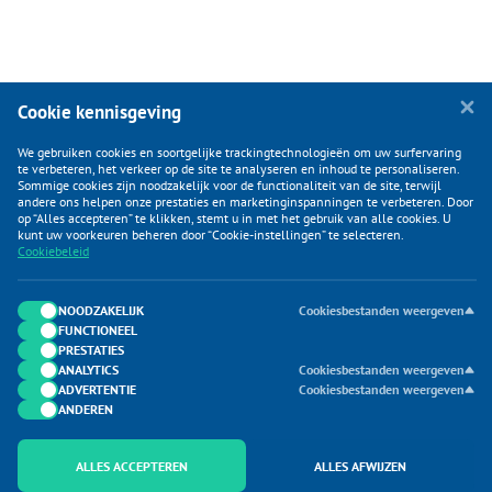
Cookie kennisgeving
We gebruiken cookies en soortgelijke trackingtechnologieën om uw surfervaring
te verbeteren, het verkeer op de site te analyseren en inhoud te personaliseren.
Sommige cookies zijn noodzakelijk voor de functionaliteit van de site, terwijl
andere ons helpen onze prestaties en marketinginspanningen te verbeteren. Door
op “Alles accepteren” te klikken, stemt u in met het gebruik van alle cookies. U
KLANTENSERVICE
kunt uw voorkeuren beheren door “Cookie-instellingen” te selecteren.
Cookiebeleid
CATEGORIEËN
DUIJVELAAR E-COMMERCE
NOODZAKELIJK
Cookiesbestanden weergeven
FUNCTIONEEL
CONTACTEN
PRESTATIES
ANALYTICS
Cookiesbestanden weergeven
ADVERTENTIE
Cookiesbestanden weergeven
ANDEREN
ALLES ACCEPTEREN
ALLES AFWIJZEN