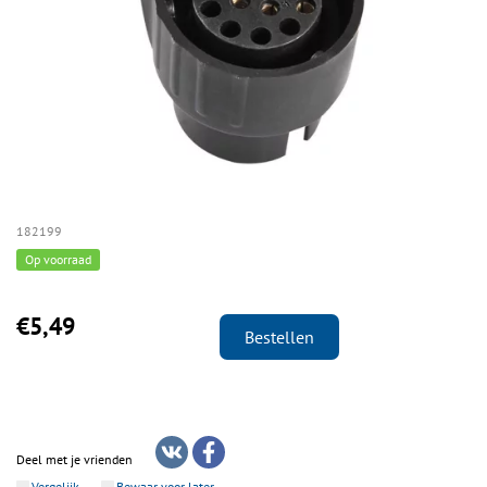
182199
Op voorraad
€5,49
Bestellen
Deel met je vrienden
Vergelijk
Bewaar voor later