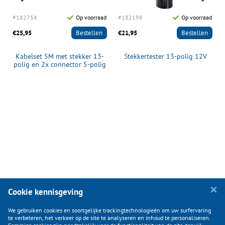
d
#182754
Op voorraad
#182198
Op voorraad
€25,95
Bestellen
€21,95
Bestellen
Kabelset 5M met stekker 13-
Stekkertester 13-polig 12V
polig en 2x connector 5-polig
Cookie kennisgeving
We gebruiken cookies en soortgelijke trackingtechnologieën om uw surfervaring
te verbeteren, het verkeer op de site te analyseren en inhoud te personaliseren.