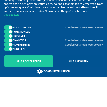
Sommige cookies zijn noodzakelijk voor de functionaliteit van de site, terwijl
andere ons helpen onze prestaties en marketinginspanningen te verbeteren. Door
op “Alles accepteren” te klikken, stemt u in met het gebruik van alle cookies. U
KLANTENSERVICE
kunt uw voorkeuren beheren door “Cookie-instellingen” te selecteren.
Cookiebeleid
CATEGORIEËN
DUIJVELAAR E-COMMERCE
NOODZAKELIJK
Cookiesbestanden weergeven
FUNCTIONEEL
CONTACTEN
PRESTATIES
ANALYTICS
Cookiesbestanden weergeven
ADVERTENTIE
Cookiesbestanden weergeven
ANDEREN
ALLES ACCEPTEREN
ALLES AFWIJZEN
Onderdeel van Duijvelaar E-commerce
COOKIE-INSTELLINGEN
SoloMono.net