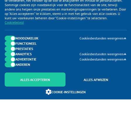
te verbeteren, het verkeer op de site te analyseren en inhoud te personaliseren.
Sommige cookies zijn noodzakelijk voor de functionaliteit van de site, terwijl
andere ons helpen onze prestaties en marketinginspanningen te verbeteren. Door
op “Alles accepteren” te klikken, stemt u in met het gebruik van alle cookies. U
KLANTENSERVICE
kunt uw voorkeuren beheren door “Cookie-instellingen” te selecteren.
Cookiebeleid
CATEGORIEËN
DUIJVELAAR E-COMMERCE
NOODZAKELIJK
Cookiesbestanden weergeven
FUNCTIONEEL
CONTACTEN
PRESTATIES
ANALYTICS
Cookiesbestanden weergeven
ADVERTENTIE
Cookiesbestanden weergeven
ANDEREN
ALLES ACCEPTEREN
ALLES AFWIJZEN
Onderdeel van Duijvelaar E-commerce
COOKIE-INSTELLINGEN
SoloMono.net