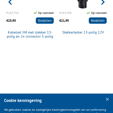
d
#182754
Op voorraad
#182198
Op voorraad
€25,95
Bestellen
€21,95
Bestellen
Kabelset 5M met stekker 13-
Stekkertester 13-polig 12V
polig en 2x connector 5-polig
Cookie kennisgeving
We gebruiken cookies en soortgelijke trackingtechnologieën om uw surfervaring