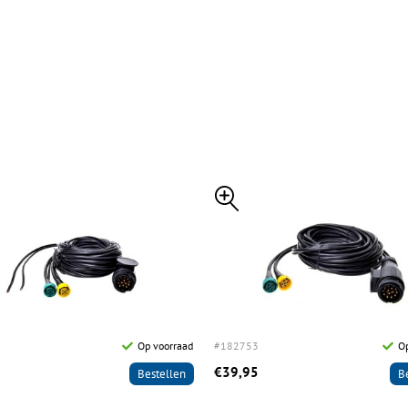
Op voorraad
#182753
Op
€39,95
Bestellen
B