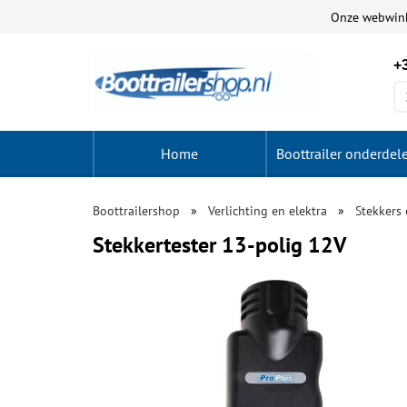
Onze webwin
+3
Home
Boottrailer onderdel
Boottrailershop
Verlichting en elektra
Stekkers
Stekkertester 13-polig 12V