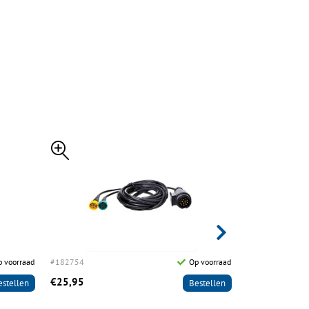
 voorraad
#182754
Op voorraad
#197003
€25,95
€6,95
estellen
Bestellen