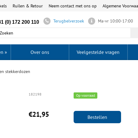
kels
Ruilen & Retour
Neem contact met ons op
Algemene Voorwa
Terugbelverzoek
Ma-vr 10:00-17:00
1 (0) 172 200 110
en
»
Over ons
Veelgestelde vragen
 en stekkerdozen
182198
Op voorraad
€21,95
Bestellen