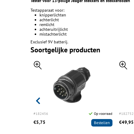
Tester voor 13-polige Jeager stekkers en stekkerdozen
Testapparaat voor:
knipperlichten
achterlicht
remlicht
achteruitrijlicht
mistachterlicht
Exclusief 9V batterij.
Soortgelijke producten
Op voorraad
#182456
Op voorraad
#182752
€5,75
€49,95
Bestellen
Bestellen