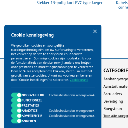
ter Multipoint
Stekker 13-polig kort PVC type Jaeger
Kabels
conne
Cookie kennisgeving
We gebruiken cookies en soortgelijke
trackingtechnologieën om uw surfervaring te verbeteren,
het verkeer op de site te analyseren en inhoud te
personaliseren. Sommige cookies zijn noodzakelijk voor
de functionaliteit van de site, terwijl andere ons helpen
onze prestaties en marketinginspanningen te verbeteren.
KLANTENSERVICE
CATEGORI
Door op “Alles accepteren” te klikken, stemt u in met het
gebruik van alle cookies. U kunt uw voorkeuren beheren
Startpagina
Aanhangwage
door “Cookie-instellingen” te selecteren.
Cookiebeleid
Bestellen
Aansluit mate
Betalen
Acculaders
NOODZAKELIJK
Cookiesbestanden weergeven
FUNCTIONEEL
Verzenden
Beveiliging
PRESTATIES
Ruilen & Retour
Boegsteun
ANALYTICS
Cookiesbestanden weergeven
ADVERTENTIE
Garantie & Klachten
Cookiesbestanden weergeven
Toon alle catego
ANDEREN
Neem contact met ons op