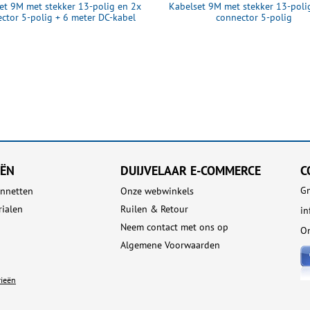
et 9M met stekker 13-polig en 2x
Kabelset 9M met stekker 13-poli
ctor 5-polig + 6 meter DC-kabel
connector 5-polig
EËN
DUIJVELAAR E-COMMERCE
C
Gn
nnetten
Onze webwinkels
rialen
Ruilen & Retour
in
Neem contact met ons op
On
Algemene Voorwaarden
rieën