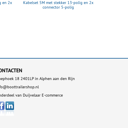
g en 2x
Kabelset 5M met stekker 13-polig en 2x
Kabelverbindi
connector 5-polig
ONTACTEN
ephoek 18 2401LP in Alphen aan den Rijn
fo@boottrailershop.nl
derdeel van Duijvelaar E-commerce