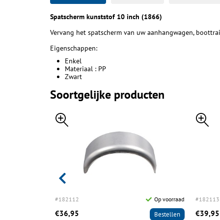
Spatscherm kunststof 10 inch (1866)
Vervang het spatscherm van uw aanhangwagen, boottraile
Eigenschappen:
Enkel
Materiaal : PP
Zwart
Soortgelijke producten
Op voorraad
#182112
Op voorraad
#182113
€36,95
€39,95
Bestellen
Bestellen