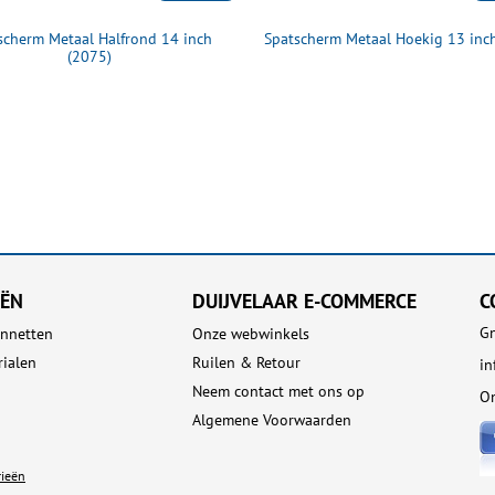
scherm Metaal Halfrond 14 inch
Spatscherm Metaal Hoekig 13 inc
(2075)
EËN
DUIJVELAAR E-COMMERCE
C
Gn
nnetten
Onze webwinkels
rialen
Ruilen & Retour
in
Neem contact met ons op
On
Algemene Voorwaarden
rieën