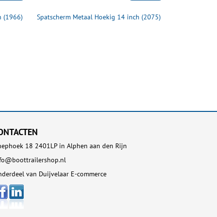
h (1966)
Spatscherm Metaal Hoekig 14 inch (2075)
Spatscherm M
ONTACTEN
ephoek 18 2401LP in Alphen aan den Rijn
fo@boottrailershop.nl
derdeel van Duijvelaar E-commerce