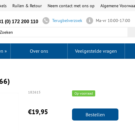
kels
Ruilen & Retour
Neem contact met ons op
Algemene Voorwa
Terugbelverzoek
Ma-vr 10:00-17:00
1 (0) 172 200 110
en
»
Over ons
Veelgestelde vragen
866)
182615
Op voorraad
€19,95
Bestellen