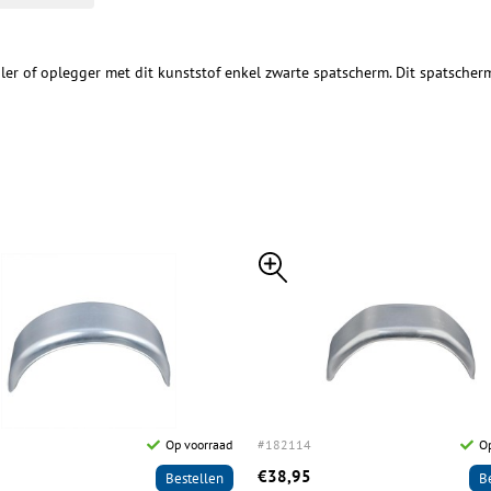
r of oplegger met dit kunststof enkel zwarte spatscherm. Dit spatscherm
Op voorraad
#182114
Op
€38,95
Bestellen
B