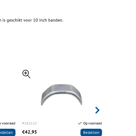
 is geschikt voor 10 inch banden.
 voorraad
#182115
Op voorraad
#182116
€42,95
€69,95
estellen
Bestellen