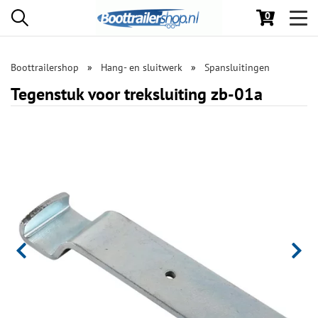
0
Toggl
navig
Boottrailershop
Hang- en sluitwerk
Spansluitingen
Tegenstuk voor treksluiting zb-01a