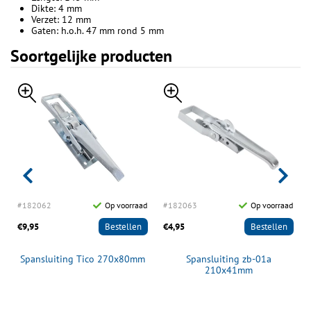
Dikte: 4 mm
Verzet: 12 mm
Gaten: h.o.h. 47 mm rond 5 mm
Soortgelijke producten
d
#182062
Op voorraad
#182063
Op voorraad
€9,95
Bestellen
€4,95
Bestellen
Spansluiting Tico 270x80mm
Spansluiting zb-01a
210x41mm