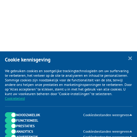
Cookie kennisgeving
We gebruiken cookies en soortgelijke trackingtechnologieën om uw surfervaring
te verbeteren, het verkeer op de site te analyseren en inhoud te personaliseren.
Sommige cookies zijn noodzakelijk voor de functionaliteit van de site, terwijl
andere ons helpen onze prestaties en marketinginspanningen te verbeteren. Door
op “Alles accepteren” te klikken, stemt u in met het gebruik van alle cookies. U
KLANTENSERVICE
kunt uw voorkeuren beheren door “Cookie-instellingen” te selecteren.
Cookiebeleid
CATEGORIEËN
DUIJVELAAR E-COMMERCE
NOODZAKELIJK
Cookiesbestanden weergeven
FUNCTIONEEL
CONTACTEN
PRESTATIES
ANALYTICS
Cookiesbestanden weergeven
ADVERTENTIE
Cookiesbestanden weergeven