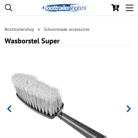
0
Toggl
navig
Boottrailershop
Schoonmaak accessoires
Wasborstel Super