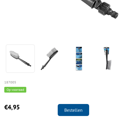
187005
Op voorraad
€4,95
Bestellen