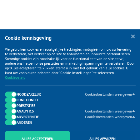
Cookie kennisgeving
We gebruiken cookies en soortgelijke trackingtechnologieën om uw surfervaring
te verbeteren, het verkeer op de site te analyseren en inhoud te personaliseren.
Sommige cookies zijn noodzakelijk voor de functionaliteit van de site, terwijl
andere ons helpen onze prestaties en marketinginspanningen te verbeteren. Door
op “Alles accepteren” te klikken, stemt u in met het gebruik van alle cookies. U
KLANTENSERVICE
kunt uw voorkeuren beheren door “Cookie-instellingen” te selecteren.
Cookiebeleid
CATEGORIEËN
DUIJVELAAR E-COMMERCE
NOODZAKELIJK
Cookiesbestanden weergeven
FUNCTIONEEL
CONTACTEN
PRESTATIES
ANALYTICS
Cookiesbestanden weergeven
ADVERTENTIE
Cookiesbestanden weergeven
ANDEREN
ALLES ACCEPTEREN
ALLES AFWIJZEN