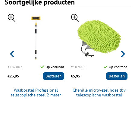
Soortgelijke producten
r
#187002
Op voorraad
#187008
Op voorraad
€23,95
Bestellen
€5,95
Bestellen
Wasborstel Professional
Chenille microvezel hoes tbv
telescopische steel 2 meter
telescopische wasborstel
187003/187004