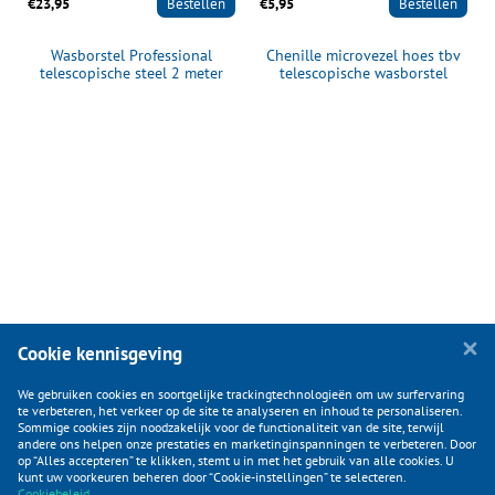
€23,95
Bestellen
€5,95
Bestellen
Wasborstel Professional
Chenille microvezel hoes tbv
telescopische steel 2 meter
telescopische wasborstel
187003/187004
Cookie kennisgeving
We gebruiken cookies en soortgelijke trackingtechnologieën om uw surfervaring
te verbeteren, het verkeer op de site te analyseren en inhoud te personaliseren.
Sommige cookies zijn noodzakelijk voor de functionaliteit van de site, terwijl
andere ons helpen onze prestaties en marketinginspanningen te verbeteren. Door
op “Alles accepteren” te klikken, stemt u in met het gebruik van alle cookies. U
KLANTENSERVICE
kunt uw voorkeuren beheren door “Cookie-instellingen” te selecteren.
Cookiebeleid