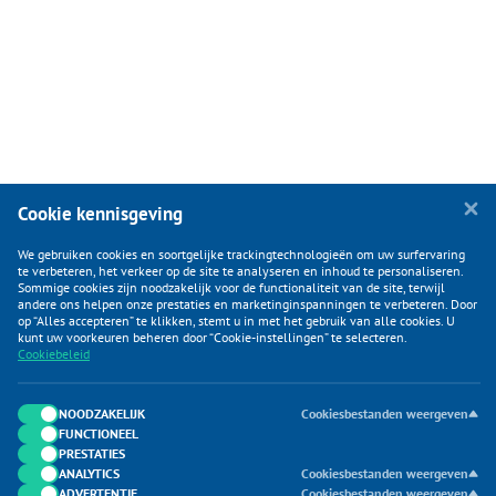
Cookie kennisgeving
We gebruiken cookies en soortgelijke trackingtechnologieën om uw surfervaring
te verbeteren, het verkeer op de site te analyseren en inhoud te personaliseren.
Sommige cookies zijn noodzakelijk voor de functionaliteit van de site, terwijl
andere ons helpen onze prestaties en marketinginspanningen te verbeteren. Door
op “Alles accepteren” te klikken, stemt u in met het gebruik van alle cookies. U
KLANTENSERVICE
kunt uw voorkeuren beheren door “Cookie-instellingen” te selecteren.
Cookiebeleid
CATEGORIEËN
DUIJVELAAR E-COMMERCE
NOODZAKELIJK
Cookiesbestanden weergeven
FUNCTIONEEL
CONTACTEN
PRESTATIES
ANALYTICS
Cookiesbestanden weergeven
ADVERTENTIE
Cookiesbestanden weergeven