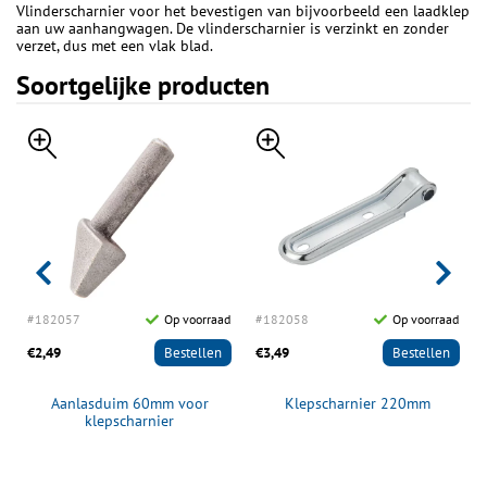
Vlinderscharnier voor het bevestigen van bijvoorbeeld een laadklep
aan uw aanhangwagen. De vlinderscharnier is verzinkt en zonder
verzet, dus met een vlak blad.
Soortgelijke producten
d
#182057
Op voorraad
#182058
Op voorraad
€2,49
Bestellen
€3,49
Bestellen
Aanlasduim 60mm voor
Klepscharnier 220mm
klepscharnier