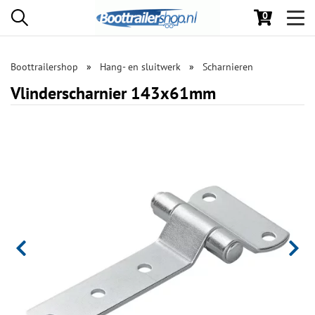
0
Toggl
navig
Boottrailershop
Hang- en sluitwerk
Scharnieren
Vlinderscharnier 143x61mm