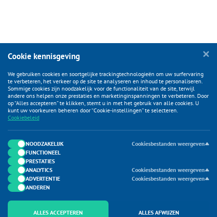
Cookie kennisgeving
We gebruiken cookies en soortgelijke trackingtechnologieën om uw surfervaring
te verbeteren, het verkeer op de site te analyseren en inhoud te personaliseren.
Sommige cookies zijn noodzakelijk voor de functionaliteit van de site, terwijl
andere ons helpen onze prestaties en marketinginspanningen te verbeteren. Door
op “Alles accepteren” te klikken, stemt u in met het gebruik van alle cookies. U
KLANTENSERVICE
kunt uw voorkeuren beheren door “Cookie-instellingen” te selecteren.
Cookiebeleid
CATEGORIEËN
DUIJVELAAR E-COMMERCE
NOODZAKELIJK
Cookiesbestanden weergeven
FUNCTIONEEL
CONTACTEN
PRESTATIES
ANALYTICS
Cookiesbestanden weergeven
ADVERTENTIE
Cookiesbestanden weergeven
ANDEREN
ALLES ACCEPTEREN
ALLES AFWIJZEN