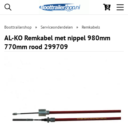
0
Toggl
navig
Boottrailershop
Serviceonderdelen
Remkabels
AL-KO Remkabel met nippel 980mm
770mm rood 299709