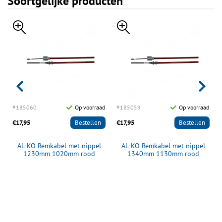
Soortgelijke producten
d
#185060
Op voorraad
#185059
Op voorraad
€17,95
Bestellen
€17,95
Bestellen
AL-KO Remkabel met nippel
AL-KO Remkabel met nippel
1230mm 1020mm rood
1340mm 1130mm rood