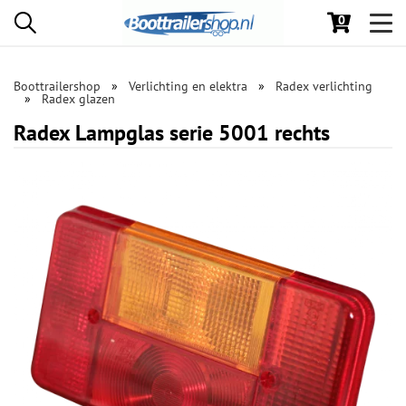
0
Toggl
navig
Boottrailershop
Verlichting en elektra
Radex verlichting
Radex glazen
Radex Lampglas serie 5001 rechts