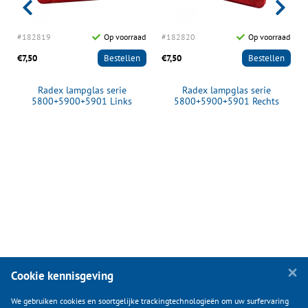
d
#182819
Op voorraad
#182820
Op voorraad
€7,50
Bestellen
€7,50
Bestellen
Radex lampglas serie
Radex lampglas serie
5800+5900+5901 Links
5800+5900+5901 Rechts
zonder achteruitrij licht
Cookie kennisgeving
We gebruiken cookies en soortgelijke trackingtechnologieën om uw surfervaring