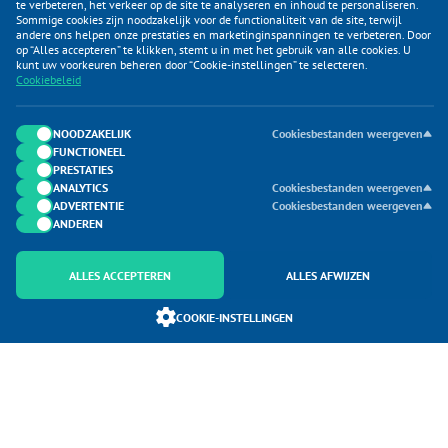
te verbeteren, het verkeer op de site te analyseren en inhoud te personaliseren.
Sommige cookies zijn noodzakelijk voor de functionaliteit van de site, terwijl
andere ons helpen onze prestaties en marketinginspanningen te verbeteren. Door
op “Alles accepteren” te klikken, stemt u in met het gebruik van alle cookies. U
KLANTENSERVICE
kunt uw voorkeuren beheren door “Cookie-instellingen” te selecteren.
Cookiebeleid
CATEGORIEËN
DUIJVELAAR E-COMMERCE
NOODZAKELIJK
Cookiesbestanden weergeven
FUNCTIONEEL
CONTACTEN
PRESTATIES
ANALYTICS
Cookiesbestanden weergeven
ADVERTENTIE
Cookiesbestanden weergeven
ANDEREN
ALLES ACCEPTEREN
ALLES AFWIJZEN
Onderdeel van Duijvelaar E-commerce
COOKIE-INSTELLINGEN
SoloMono.net