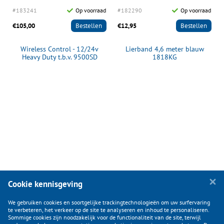
d
#183241
Op voorraad
#182290
Op voorraad
€105,00
Bestellen
€12,95
Bestellen
Wireless Control - 12/24v
Lierband 4,6 meter blauw
Heavy Duty t.b.v. 9500SD
1818KG
Cookie kennisgeving
We gebruiken cookies en soortgelijke trackingtechnologieën om uw surfervaring
te verbeteren, het verkeer op de site te analyseren en inhoud te personaliseren.
Sommige cookies zijn noodzakelijk voor de functionaliteit van de site, terwijl