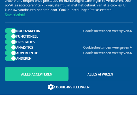
andere ons helpen onze prestaties en marketinginspanningen te verbeteren. Door
op “Alles accepteren” te klikken, stemt u in met het gebruik van alle cookies. U
KLANTENSERVICE
kunt uw voorkeuren beheren door “Cookie-instellingen” te selecteren.
Cookiebeleid
CATEGORIEËN
DUIJVELAAR E-COMMERCE
NOODZAKELIJK
Cookiesbestanden weergeven
FUNCTIONEEL
CONTACTEN
PRESTATIES
ANALYTICS
Cookiesbestanden weergeven
ADVERTENTIE
Cookiesbestanden weergeven
ANDEREN
ALLES ACCEPTEREN
ALLES AFWIJZEN
Onderdeel van Duijvelaar E-commerce
COOKIE-INSTELLINGEN
SoloMono.net
Copyright 2026 Boottrailershop. Alle Rechten Voorbehouden