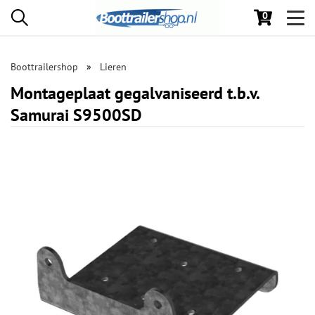
0
Toggl
navig
Boottrailershop
Lieren
Montageplaat gegalvaniseerd t.b.v.
Samurai S9500SD