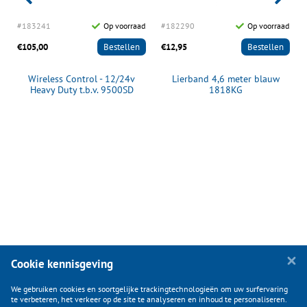
d
#183241
Op voorraad
#182290
Op voorraad
€105,00
Bestellen
€12,95
Bestellen
Wireless Control - 12/24v
Lierband 4,6 meter blauw
Heavy Duty t.b.v. 9500SD
1818KG
Cookie kennisgeving
We gebruiken cookies en soortgelijke trackingtechnologieën om uw surfervaring
te verbeteren, het verkeer op de site te analyseren en inhoud te personaliseren.