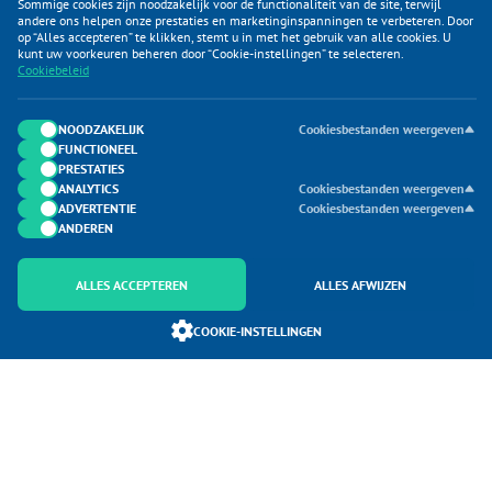
Sommige cookies zijn noodzakelijk voor de functionaliteit van de site, terwijl
andere ons helpen onze prestaties en marketinginspanningen te verbeteren. Door
op “Alles accepteren” te klikken, stemt u in met het gebruik van alle cookies. U
KLANTENSERVICE
kunt uw voorkeuren beheren door “Cookie-instellingen” te selecteren.
Cookiebeleid
CATEGORIEËN
DUIJVELAAR E-COMMERCE
NOODZAKELIJK
Cookiesbestanden weergeven
FUNCTIONEEL
CONTACTEN
PRESTATIES
ANALYTICS
Cookiesbestanden weergeven
ADVERTENTIE
Cookiesbestanden weergeven
ANDEREN
ALLES ACCEPTEREN
ALLES AFWIJZEN
Onderdeel van Duijvelaar E-commerce
COOKIE-INSTELLINGEN
SoloMono.net