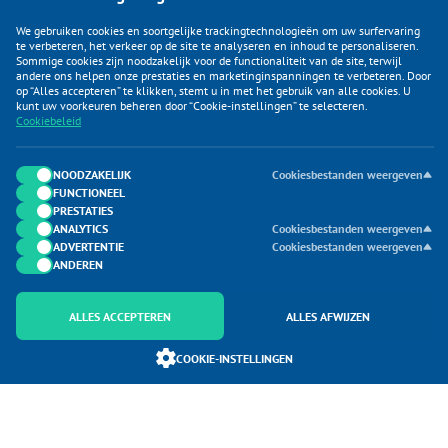
We gebruiken cookies en soortgelijke trackingtechnologieën om uw surfervaring
te verbeteren, het verkeer op de site te analyseren en inhoud te personaliseren.
Sommige cookies zijn noodzakelijk voor de functionaliteit van de site, terwijl
andere ons helpen onze prestaties en marketinginspanningen te verbeteren. Door
op “Alles accepteren” te klikken, stemt u in met het gebruik van alle cookies. U
KLANTENSERVICE
kunt uw voorkeuren beheren door “Cookie-instellingen” te selecteren.
Cookiebeleid
CATEGORIEËN
DUIJVELAAR E-COMMERCE
NOODZAKELIJK
Cookiesbestanden weergeven
FUNCTIONEEL
CONTACTEN
PRESTATIES
ANALYTICS
Cookiesbestanden weergeven
ADVERTENTIE
Cookiesbestanden weergeven
ANDEREN
ALLES ACCEPTEREN
ALLES AFWIJZEN
Onderdeel van Duijvelaar E-commerce
COOKIE-INSTELLINGEN
SoloMono.net