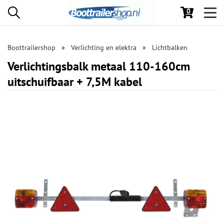
0
Toggl
navig
Boottrailershop
Verlichting en elektra
Lichtbalken
Verlichtingsbalk metaal 110-160cm
uitschuifbaar + 7,5M kabel