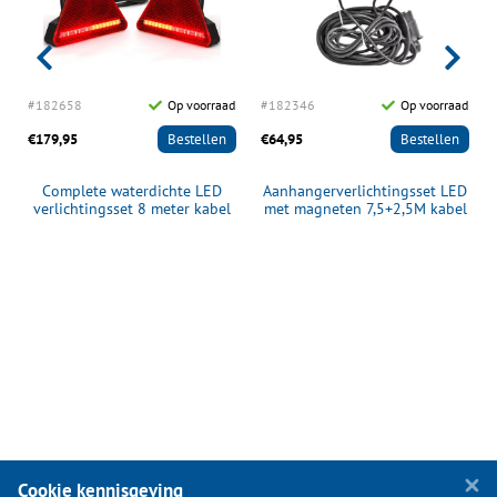
d
#182658
Op voorraad
#182346
Op voorraad
€179,95
Bestellen
€64,95
Bestellen
Complete waterdichte LED
Aanhangerverlichtingsset LED
verlichtingsset 8 meter kabel
met magneten 7,5+2,5M kabel
Cookie kennisgeving