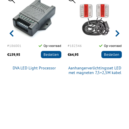
d
#186001
Op voorraad
#182346
Op voorraad
€159,95
Bestellen
€64,95
Bestellen
DVA LED Light Processor
Aanhangerverlichtingsset LED
met magneten 7,5+2,5M kabel