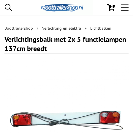
0
Toggl
navig
Boottrailershop
Verlichting en elektra
Lichtbalken
Verlichtingsbalk met 2x 5 functielampen
137cm breedt