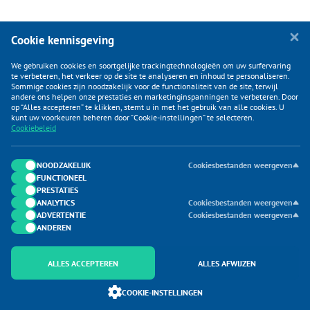
Cookie kennisgeving
We gebruiken cookies en soortgelijke trackingtechnologieën om uw surfervaring
te verbeteren, het verkeer op de site te analyseren en inhoud te personaliseren.
Sommige cookies zijn noodzakelijk voor de functionaliteit van de site, terwijl
andere ons helpen onze prestaties en marketinginspanningen te verbeteren. Door
op “Alles accepteren” te klikken, stemt u in met het gebruik van alle cookies. U
KLANTENSERVICE
kunt uw voorkeuren beheren door “Cookie-instellingen” te selecteren.
Cookiebeleid
CATEGORIEËN
DUIJVELAAR E-COMMERCE
NOODZAKELIJK
Cookiesbestanden weergeven
FUNCTIONEEL
CONTACTEN
PRESTATIES
ANALYTICS
Cookiesbestanden weergeven
ADVERTENTIE
Cookiesbestanden weergeven
ANDEREN
ALLES ACCEPTEREN
ALLES AFWIJZEN
Onderdeel van Duijvelaar E-commerce
COOKIE-INSTELLINGEN
SoloMono.net