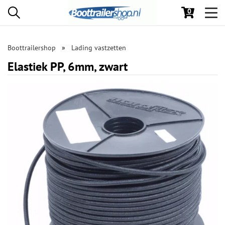
0
Toggl
navig
Boottrailershop
Lading vastzetten
Elastiek PP, 6mm, zwart