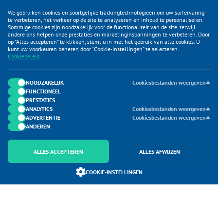
We gebruiken cookies en soortgelijke trackingtechnologieën om uw surfervaring
te verbeteren, het verkeer op de site te analyseren en inhoud te personaliseren.
Sommige cookies zijn noodzakelijk voor de functionaliteit van de site, terwijl
andere ons helpen onze prestaties en marketinginspanningen te verbeteren. Door
op “Alles accepteren” te klikken, stemt u in met het gebruik van alle cookies. U
KLANTENSERVICE
kunt uw voorkeuren beheren door “Cookie-instellingen” te selecteren.
Cookiebeleid
CATEGORIEËN
DUIJVELAAR E-COMMERCE
NOODZAKELIJK
Cookiesbestanden weergeven
FUNCTIONEEL
CONTACTEN
PRESTATIES
ANALYTICS
Cookiesbestanden weergeven
ADVERTENTIE
Cookiesbestanden weergeven
ANDEREN
ALLES ACCEPTEREN
ALLES AFWIJZEN
Onderdeel van Duijvelaar E-commerce
COOKIE-INSTELLINGEN
SoloMono.net