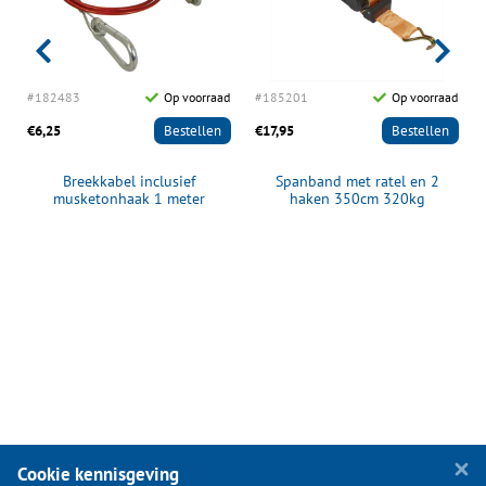
d
#182483
Op voorraad
#185201
Op voorraad
€6,25
Bestellen
€17,95
Bestellen
Breekkabel inclusief
Spanband met ratel en 2
musketonhaak 1 meter
haken 350cm 320kg
1500N/150kg
automatisch oprollend
Cookie kennisgeving