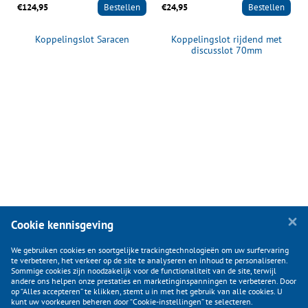
€124,95
Bestellen
€24,95
Bestellen
g
Koppelingslot Saracen
Koppelingslot rijdend met
discusslot 70mm
Cookie kennisgeving
We gebruiken cookies en soortgelijke trackingtechnologieën om uw surfervaring
te verbeteren, het verkeer op de site te analyseren en inhoud te personaliseren.
Sommige cookies zijn noodzakelijk voor de functionaliteit van de site, terwijl
andere ons helpen onze prestaties en marketinginspanningen te verbeteren. Door
op “Alles accepteren” te klikken, stemt u in met het gebruik van alle cookies. U
KLANTENSERVICE
kunt uw voorkeuren beheren door “Cookie-instellingen” te selecteren.