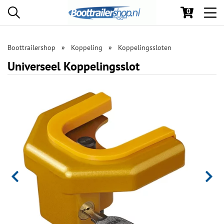
0
Toggl
navig
Boottrailershop
Koppeling
Koppelingssloten
Universeel Koppelingsslot