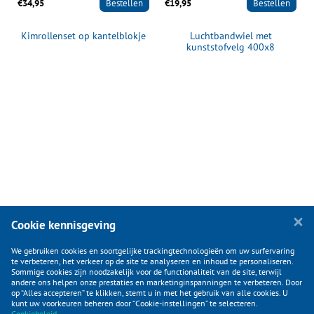
€34,95
Bestellen
€19,95
Bestellen
Kimrollenset op kantelblokje
Luchtbandwiel met
kunststofvelg 400x8
Cookie kennisgeving
We gebruiken cookies en soortgelijke trackingtechnologieën om uw surfervaring
te verbeteren, het verkeer op de site te analyseren en inhoud te personaliseren.
Sommige cookies zijn noodzakelijk voor de functionaliteit van de site, terwijl
andere ons helpen onze prestaties en marketinginspanningen te verbeteren. Door
op “Alles accepteren” te klikken, stemt u in met het gebruik van alle cookies. U
KLANTENSERVICE
kunt uw voorkeuren beheren door “Cookie-instellingen” te selecteren.
Cookiebeleid