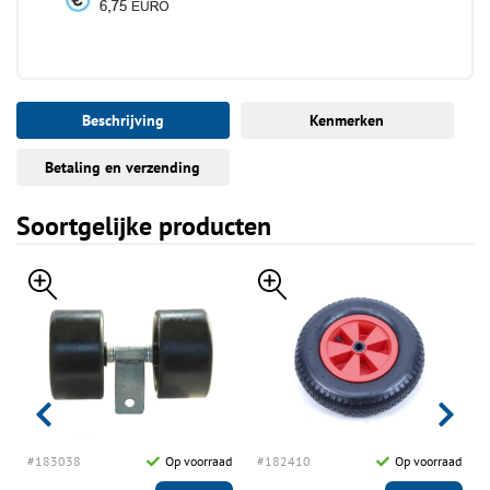
Beschrijving
Kenmerken
Betaling en verzending
Soortgelijke producten
d
#183038
Op voorraad
#182410
Op voorraad