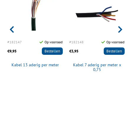
d
#182147
Op voorraad
#182148
Op voorraad
€9,95
Bestellen
€3,95
Bestellen
Kabel 13 aderig per meter
Kabel 7 aderig per meter x
0,75