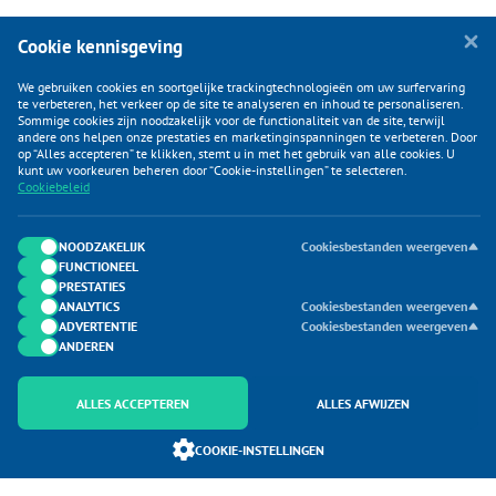
Cookie kennisgeving
We gebruiken cookies en soortgelijke trackingtechnologieën om uw surfervaring
te verbeteren, het verkeer op de site te analyseren en inhoud te personaliseren.
Sommige cookies zijn noodzakelijk voor de functionaliteit van de site, terwijl
andere ons helpen onze prestaties en marketinginspanningen te verbeteren. Door
op “Alles accepteren” te klikken, stemt u in met het gebruik van alle cookies. U
KLANTENSERVICE
kunt uw voorkeuren beheren door “Cookie-instellingen” te selecteren.
Cookiebeleid
CATEGORIEËN
DUIJVELAAR E-COMMERCE
NOODZAKELIJK
Cookiesbestanden weergeven
FUNCTIONEEL
CONTACTEN
PRESTATIES
ANALYTICS
Cookiesbestanden weergeven
ADVERTENTIE
Cookiesbestanden weergeven
ANDEREN
ALLES ACCEPTEREN
ALLES AFWIJZEN
Onderdeel van Duijvelaar E-commerce
COOKIE-INSTELLINGEN
SoloMono.net