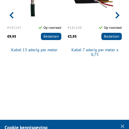
d
#182147
Op voorraad
#182148
Op voorraad
€9,95
Bestellen
€3,95
Bestellen
Kabel 13 aderig per meter
Kabel 7 aderig per meter x
0,75
Cookie kennisgeving