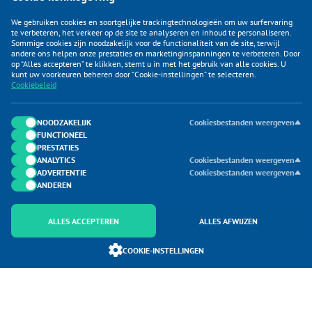
We gebruiken cookies en soortgelijke trackingtechnologieën om uw surfervaring
te verbeteren, het verkeer op de site te analyseren en inhoud te personaliseren.
Sommige cookies zijn noodzakelijk voor de functionaliteit van de site, terwijl
andere ons helpen onze prestaties en marketinginspanningen te verbeteren. Door
op “Alles accepteren” te klikken, stemt u in met het gebruik van alle cookies. U
KLANTENSERVICE
kunt uw voorkeuren beheren door “Cookie-instellingen” te selecteren.
Cookiebeleid
CATEGORIEËN
DUIJVELAAR E-COMMERCE
NOODZAKELIJK
Cookiesbestanden weergeven
FUNCTIONEEL
CONTACTEN
PRESTATIES
ANALYTICS
Cookiesbestanden weergeven
ADVERTENTIE
Cookiesbestanden weergeven
ANDEREN
ALLES ACCEPTEREN
ALLES AFWIJZEN
Onderdeel van Duijvelaar E-commerce
COOKIE-INSTELLINGEN
SoloMono.net