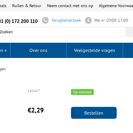
kels
Ruilen & Retour
Neem contact met ons op
Algemene Voorwa
Terugbelverzoek
Ma-vr 10:00-17:00
1 (0) 172 200 110
en
»
Over ons
Veelgestelde vragen
gen
182427
Op voorraad
€2,29
Bestellen