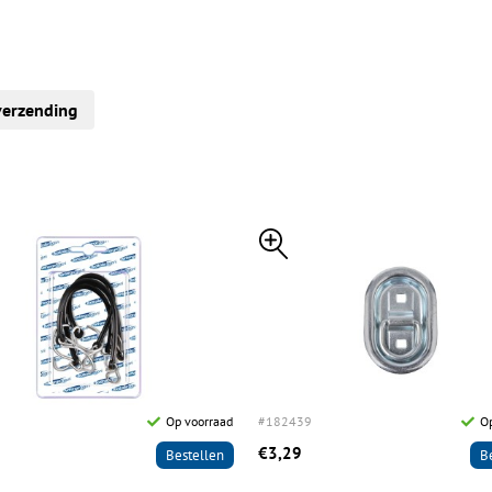
verzending
Op voorraad
#182439
Op
€3,29
Bestellen
B