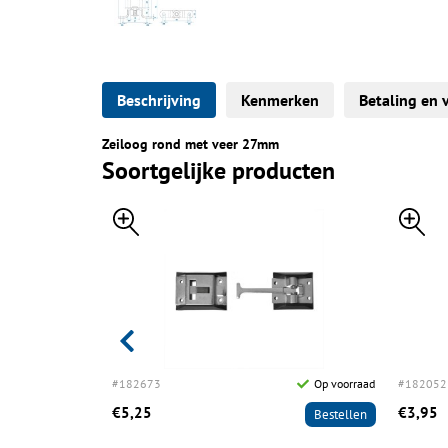
Beschrijving
Kenmerken
Betaling en 
Zeiloog rond met veer 27mm
Soortgelijke producten
Op voorraad
#182673
Op voorraad
#182052
€5,25
€3,95
Bestellen
Bestellen