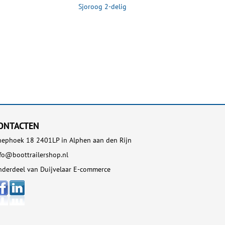
Sjoroog 2-delig
Ring m
ONTACTEN
ephoek 18 2401LP in Alphen aan den Rijn
fo@boottrailershop.nl
derdeel van Duijvelaar E-commerce