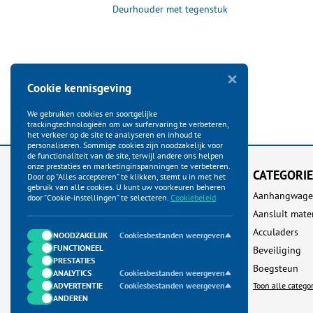
e lus t.b.v.
Deurhouder met tegenstuk
n blister
Cookie kennisgeving
We gebruiken cookies en soortgelijke
trackingtechnologieën om uw surfervaring te verbeteren,
het verkeer op de site te analyseren en inhoud te
personaliseren. Sommige cookies zijn noodzakelijk voor
de functionaliteit van de site, terwijl andere ons helpen
onze prestaties en marketinginspanningen te verbeteren.
KLANTENSERVICE
CATEGORI
Door op “Alles accepteren” te klikken, stemt u in met het
gebruik van alle cookies. U kunt uw voorkeuren beheren
Startpagina
Aanhangwage
door “Cookie-instellingen” te selecteren.
Cookiebeleid
Bestellen
Aansluit mate
Betalen
Acculaders
NOODZAKELIJK
Cookiesbestanden weergeven
FUNCTIONEEL
Verzenden
Beveiliging
PRESTATIES
Ruilen & Retour
Boegsteun
ANALYTICS
Cookiesbestanden weergeven
ADVERTENTIE
Garantie & Klachten
Cookiesbestanden weergeven
Toon alle catego
ANDEREN
Neem contact met ons op