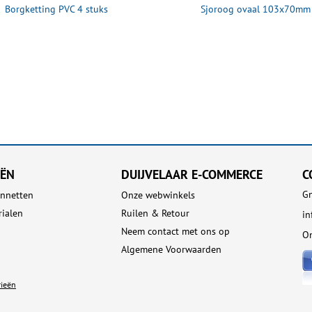
Borgketting PVC 4 stuks
Sjoroog ovaal 103x70mm
EËN
DUIJVELAAR E-COMMERCE
C
Gn
nnetten
Onze webwinkels
rialen
Ruilen & Retour
in
Neem contact met ons op
On
Algemene Voorwaarden
rieën