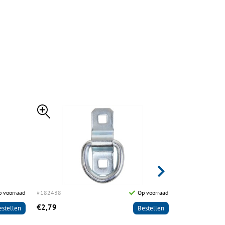
 voorraad
#182438
Op voorraad
#182484
€2,79
€6,49
estellen
Bestellen