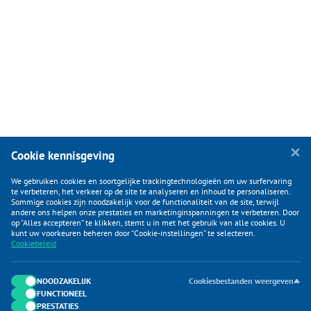
Cookie kennisgeving
We gebruiken cookies en soortgelijke trackingtechnologieën om uw surfervaring
te verbeteren, het verkeer op de site te analyseren en inhoud te personaliseren.
Sommige cookies zijn noodzakelijk voor de functionaliteit van de site, terwijl
andere ons helpen onze prestaties en marketinginspanningen te verbeteren. Door
op “Alles accepteren” te klikken, stemt u in met het gebruik van alle cookies. U
KLANTENSERVICE
kunt uw voorkeuren beheren door “Cookie-instellingen” te selecteren.
Cookiebeleid
CATEGORIEËN
DUIJVELAAR E-COMMERCE
NOODZAKELIJK
Cookiesbestanden weergeven
FUNCTIONEEL
CONTACTEN
PRESTATIES