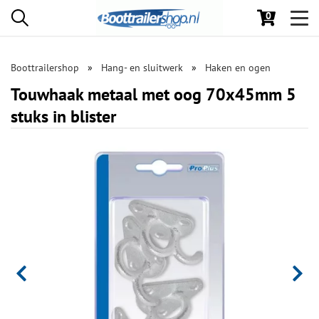
0
Toggl
navig
Boottrailershop
Hang- en sluitwerk
Haken en ogen
Touwhaak metaal met oog 70x45mm 5
stuks in blister