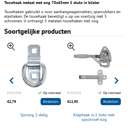
Touwhaak metaal met oog 70x45mm 5 stuks in blister
Touwhaken gebruikt u voor aanhangwagennetten, spanrubbers en
elastieken. De touwhaak bevestigt u op uw voertuig met 3
schroeven. U ontvangt 5 metalen touwhaken met oog.
Soortgelijke producten
d
#182438
Op voorraad
#182478
Op voorraad
€2,79
Bestellen
€12,95
Bestellen
Sjoroog 2-delig
Klephaak nr.1 links met
opschroef-oog