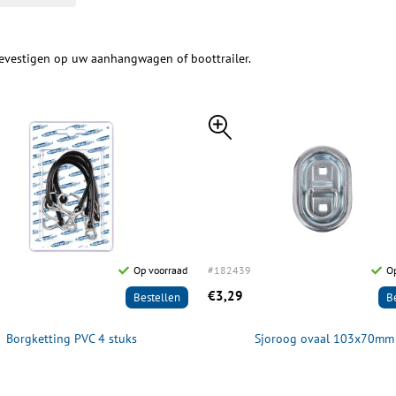
evestigen op uw aanhangwagen of boottrailer.
Op voorraad
#182439
Op
€3,29
Bestellen
B
Borgketting PVC 4 stuks
Sjoroog ovaal 103x70mm