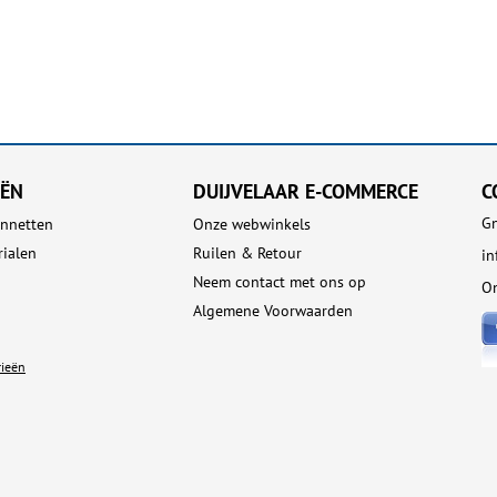
EËN
DUIJVELAAR E-COMMERCE
C
Gn
nnetten
Onze webwinkels
rialen
Ruilen & Retour
in
Neem contact met ons op
On
Algemene Voorwaarden
rieën