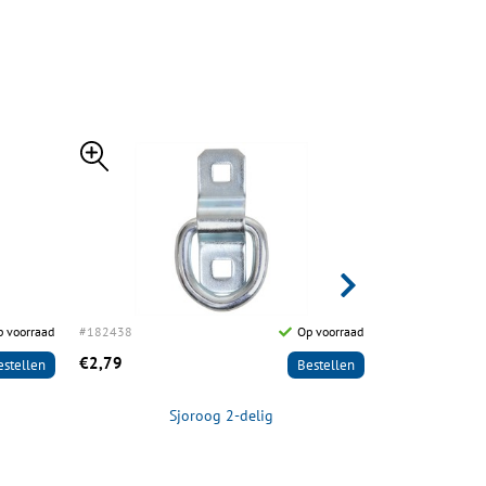
 voorraad
#182438
Op voorraad
#182484
€2,79
€6,49
estellen
Bestellen
Sjoroog 2-delig
Ring m