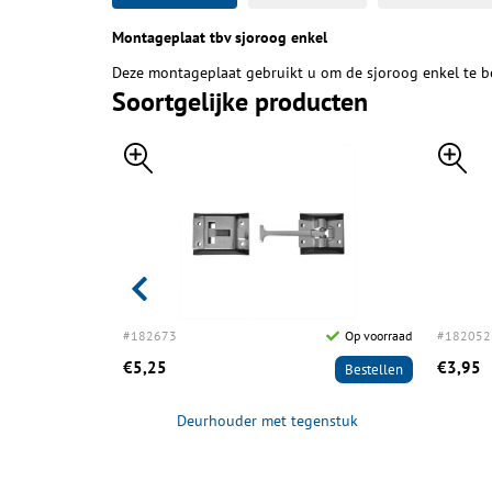
Montageplaat tbv sjoroog enkel
Deze montageplaat gebruikt u om de sjoroog enkel te b
Soortgelijke producten
Op voorraad
#182673
Op voorraad
#182052
€5,25
€3,95
Bestellen
Bestellen
e lus t.b.v.
Deurhouder met tegenstuk
n blister