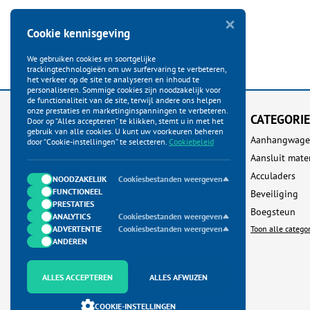
Cookie kennisgeving
We gebruiken cookies en soortgelijke
trackingtechnologieën om uw surfervaring te verbeteren,
het verkeer op de site te analyseren en inhoud te
personaliseren. Sommige cookies zijn noodzakelijk voor
de functionaliteit van de site, terwijl andere ons helpen
onze prestaties en marketinginspanningen te verbeteren.
KLANTENSERVICE
CATEGORI
Door op “Alles accepteren” te klikken, stemt u in met het
gebruik van alle cookies. U kunt uw voorkeuren beheren
Startpagina
Aanhangwage
door “Cookie-instellingen” te selecteren.
Cookiebeleid
Bestellen
Aansluit mate
Betalen
Acculaders
NOODZAKELIJK
Cookiesbestanden weergeven
FUNCTIONEEL
Verzenden
Beveiliging
PRESTATIES
Ruilen & Retour
Boegsteun
ANALYTICS
Cookiesbestanden weergeven
ADVERTENTIE
Garantie & Klachten
Cookiesbestanden weergeven
Toon alle catego
ANDEREN
Neem contact met ons op
Algemene Voorwaarden
ALLES ACCEPTEREN
ALLES AFWIJZEN
Privacy Policy
COOKIE-INSTELLINGEN