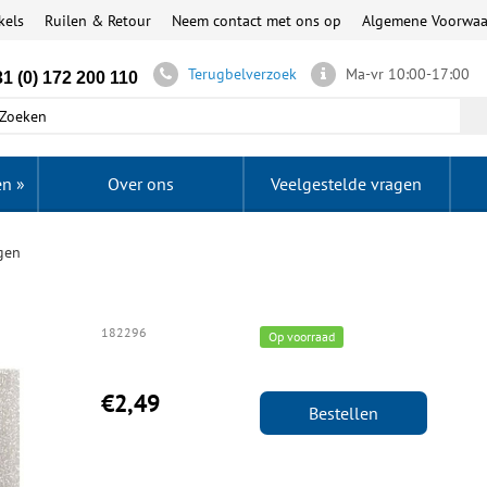
kels
Ruilen & Retour
Neem contact met ons op
Algemene Voorwa
Terugbelverzoek
Ma-vr 10:00-17:00
1 (0) 172 200 110
en
»
Over ons
Veelgestelde vragen
gen
182296
Op voorraad
€2,49
Bestellen