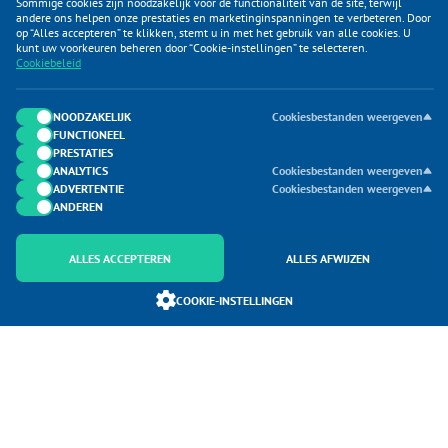
Sommige cookies zijn noodzakelijk voor de functionaliteit van de site, terwijl
andere ons helpen onze prestaties en marketinginspanningen te verbeteren. Door
op “Alles accepteren” te klikken, stemt u in met het gebruik van alle cookies. U
KLANTENSERVICE
kunt uw voorkeuren beheren door “Cookie-instellingen” te selecteren.
Cookiebeleid
CATEGORIEËN
DUIJVELAAR E-COMMERCE
NOODZAKELIJK
Cookiesbestanden weergeven
FUNCTIONEEL
CONTACTEN
PRESTATIES
ANALYTICS
Cookiesbestanden weergeven
ADVERTENTIE
Cookiesbestanden weergeven
ANDEREN
ALLES ACCEPTEREN
ALLES AFWIJZEN
Onderdeel van Duijvelaar E-commerce
COOKIE-INSTELLINGEN
SoloMono.net