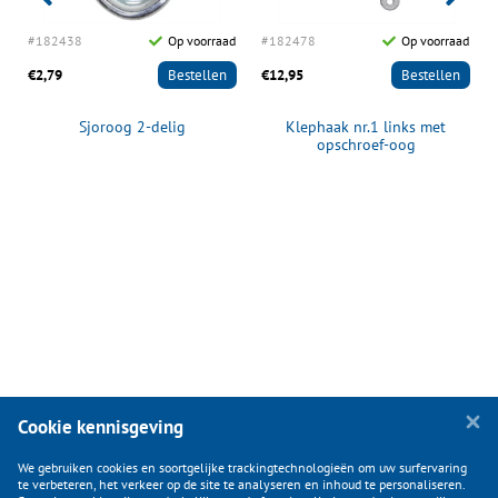
d
#182438
Op voorraad
#182478
Op voorraad
€2,79
Bestellen
€12,95
Bestellen
Sjoroog 2-delig
Klephaak nr.1 links met
opschroef-oog
Cookie kennisgeving
We gebruiken cookies en soortgelijke trackingtechnologieën om uw surfervaring
te verbeteren, het verkeer op de site te analyseren en inhoud te personaliseren.