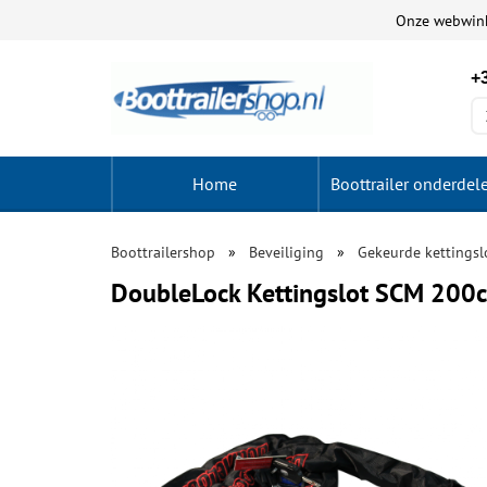
Onze webwin
+3
Home
Boottrailer onderdel
Boottrailershop
Beveiliging
Gekeurde kettingsl
DoubleLock Kettingslot SCM 200