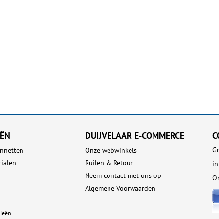
EËN
DUIJVELAAR E-COMMERCE
C
Gn
nnetten
Onze webwinkels
rialen
Ruilen & Retour
in
Neem contact met ons op
On
Algemene Voorwaarden
rieën