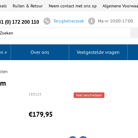
kels
Ruilen & Retour
Neem contact met ons op
Algemene Voorwa
Terugbelverzoek
Ma-vr 10:00-17:00
1 (0) 172 200 110
en
»
Over ons
Veelgestelde vragen
oten
cm
183125
Niet beschikbaar
€179,95