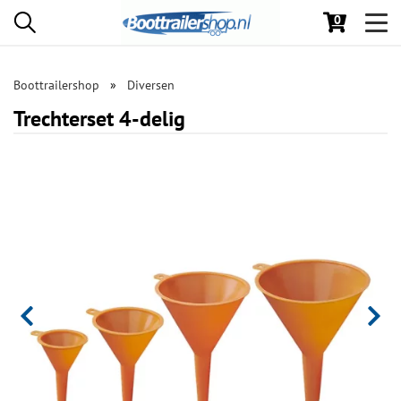
0
Toggl
navig
Boottrailershop
Diversen
Trechterset 4-delig