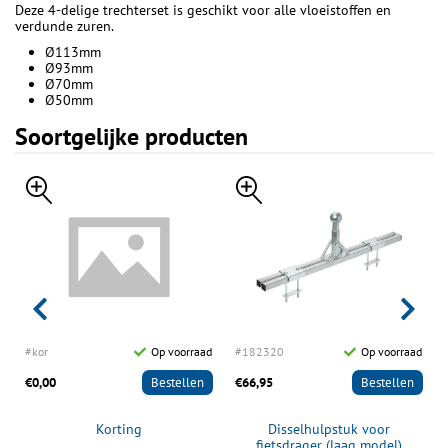
Deze 4-delige trechterset is geschikt voor alle vloeistoffen en
verdunde zuren.
Ø113mm
Ø93mm
Ø70mm
Ø50mm
Soortgelijke producten
d
#kor
Op voorraad
#182320
Op voorraad
€0,00
Bestellen
€66,95
Bestellen
Korting
Disselhulpstuk voor
fietsdrager (laag model)