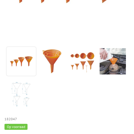
182047
Op voorraad