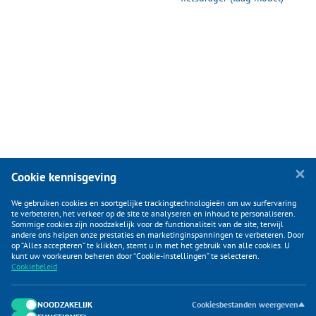
Cookie kennisgeving
We gebruiken cookies en soortgelijke trackingtechnologieën om uw surfervaring
te verbeteren, het verkeer op de site te analyseren en inhoud te personaliseren.
Sommige cookies zijn noodzakelijk voor de functionaliteit van de site, terwijl
andere ons helpen onze prestaties en marketinginspanningen te verbeteren. Door
op “Alles accepteren” te klikken, stemt u in met het gebruik van alle cookies. U
KLANTENSERVICE
kunt uw voorkeuren beheren door “Cookie-instellingen” te selecteren.
Cookiebeleid
CATEGORIEËN
DUIJVELAAR E-COMMERCE
NOODZAKELIJK
Cookiesbestanden weergeven