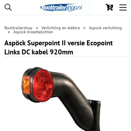
0
Toggl
navig
Boottrailershop
Verlichting en elektra
Aspock verlichting
Aspöck breedtelichten
Aspöck Superpoint II versie Ecopoint
Links DC kabel 920mm