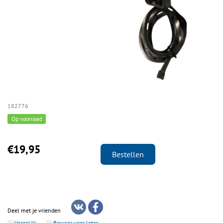
182776
Op voorraad
€19,95
Bestellen
Deel met je vrienden
Vergelijk
Bewaar voor later