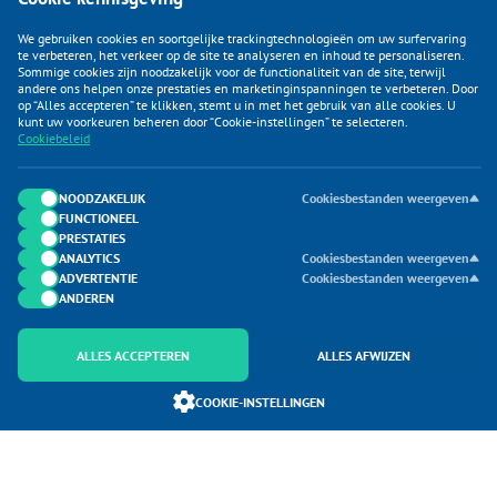
We gebruiken cookies en soortgelijke trackingtechnologieën om uw surfervaring
te verbeteren, het verkeer op de site te analyseren en inhoud te personaliseren.
Sommige cookies zijn noodzakelijk voor de functionaliteit van de site, terwijl
andere ons helpen onze prestaties en marketinginspanningen te verbeteren. Door
op “Alles accepteren” te klikken, stemt u in met het gebruik van alle cookies. U
KLANTENSERVICE
kunt uw voorkeuren beheren door “Cookie-instellingen” te selecteren.
Cookiebeleid
CATEGORIEËN
DUIJVELAAR E-COMMERCE
NOODZAKELIJK
Cookiesbestanden weergeven
FUNCTIONEEL
CONTACTEN
PRESTATIES
ANALYTICS
Cookiesbestanden weergeven
ADVERTENTIE
Cookiesbestanden weergeven
ANDEREN
ALLES ACCEPTEREN
ALLES AFWIJZEN
Onderdeel van Duijvelaar E-commerce
COOKIE-INSTELLINGEN
SoloMono.net