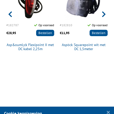
d
#182787
Op voorraad
#182810
Op voorraad
€28,95
Bestellen
€11,95
Bestellen
t
Asp&ouml;ck Flexipoint II met
Aspöck Squarepoint wit met
DC kabel 2,25m
DC 1,5meter
Cookie kennisgeving