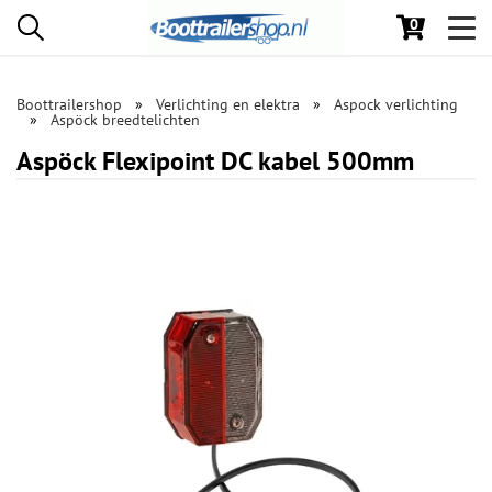
0
Toggl
navig
Boottrailershop
Verlichting en elektra
Aspock verlichting
Aspöck breedtelichten
Aspöck Flexipoint DC kabel 500mm