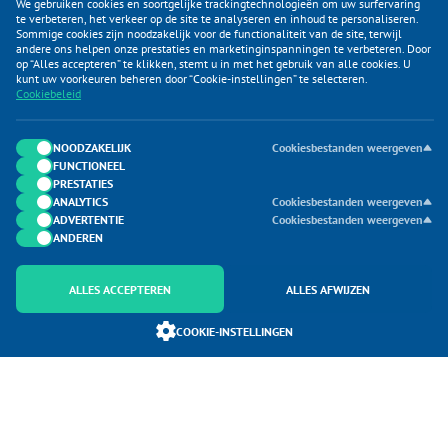
We gebruiken cookies en soortgelijke trackingtechnologieën om uw surfervaring
te verbeteren, het verkeer op de site te analyseren en inhoud te personaliseren.
Sommige cookies zijn noodzakelijk voor de functionaliteit van de site, terwijl
andere ons helpen onze prestaties en marketinginspanningen te verbeteren. Door
op “Alles accepteren” te klikken, stemt u in met het gebruik van alle cookies. U
KLANTENSERVICE
kunt uw voorkeuren beheren door “Cookie-instellingen” te selecteren.
Cookiebeleid
CATEGORIEËN
DUIJVELAAR E-COMMERCE
NOODZAKELIJK
Cookiesbestanden weergeven
FUNCTIONEEL
CONTACTEN
PRESTATIES
ANALYTICS
Cookiesbestanden weergeven
ADVERTENTIE
Cookiesbestanden weergeven
ANDEREN
ALLES ACCEPTEREN
ALLES AFWIJZEN
Onderdeel van Duijvelaar E-commerce
COOKIE-INSTELLINGEN
SoloMono.net