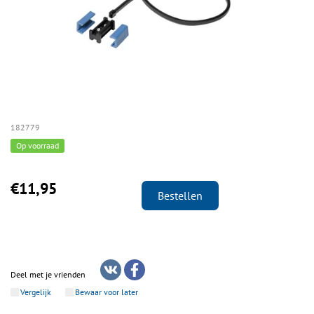
182779
Op voorraad
€11,95
Bestellen
Deel met je vrienden
Vergelijk
Bewaar voor later