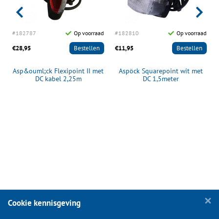
d
#182787
Op voorraad
#182810
Op voorraad
€28,95
Bestellen
€11,95
Bestellen
t
Asp&ouml;ck Flexipoint II met
Aspöck Squarepoint wit met
DC kabel 2,25m
DC 1,5meter
Cookie kennisgeving