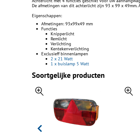
Achterlicht met 4 functies geschikt voor uw aanhangwag
De afmetingen van dit achterlicht zijn 93 x 99 x 49mm. 
Eigenschappen:
Afmetingen: 93x99x49 mm
Functies
Knipperlicht
Remlicht
Verlichting
Kentekenverlichting
Exclusieff binnenlampen
2 x 21 Watt
1 x buislamp 5 Watt
Soortgelijke producten