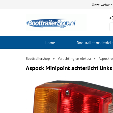
Onze webwin
+3
Home
Boottrailer onderdel
Boottrailershop
Verlichting en elektra
Aspock ve
Aspock Minipoint achterlicht links