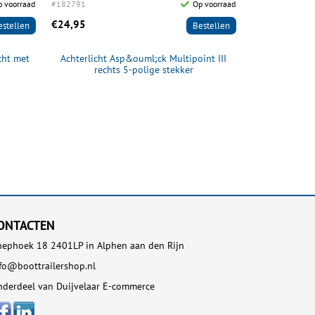
 voorraad
#182791
Op voorraad
#182792
€24,95
€32,95
estellen
Bestellen
cht met
Achterlicht Asp&ouml;ck Multipoint III
Achterlicht 
rechts 5-polige stekker
link
ONTACTEN
ephoek 18 2401LP in Alphen aan den Rijn
fo@boottrailershop.nl
derdeel van Duijvelaar E-commerce