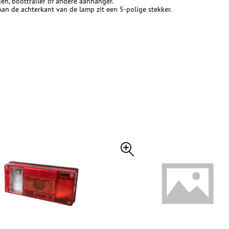
en, boottrailer of andere aanhanger.
Aan de achterkant van de lamp zit een 5-polige stekker.