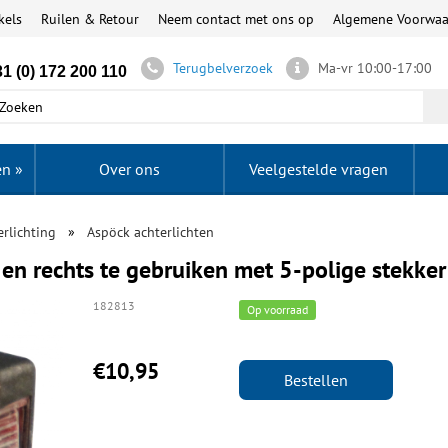
kels
Ruilen & Retour
Neem contact met ons op
Algemene Voorwa
Terugbelverzoek
Ma-vr 10:00-17:00
1 (0) 172 200 110
en
»
Over ons
Veelgestelde vragen
rlichting
Aspöck achterlichten
 en rechts te gebruiken met 5-polige stekker
182813
Op voorraad
€10,95
Bestellen