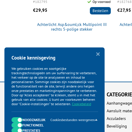
Op voorraad
#182795
Op voorraad
#182768
€29,95
€27,95
Bestellen
Bestellen
9-32V 8 PIN's
Achterlicht Asp&ouml;ck Multipoint III
Achter
rechts 5-polige stekker
Cookie kennisgeving
We gebruiken cookies en soortgelijke
trackingtechnologieën om uw surfervaring te verbeteren,
het verkeer op de site te analyseren en inhoud te
personaliseren. Sommige cookies zijn noodzakelijk voor
de functionaliteit van de site, terwijl andere ons helpen
onze prestaties en marketinginspanningen te verbeteren.
KLANTENSERVICE
CATEGORI
Door op “Alles accepteren” te klikken, stemt u in met het
gebruik van alle cookies. U kunt uw voorkeuren beheren
Startpagina
Aanhangwage
door “Cookie-instellingen” te selecteren.
Cookiebeleid
Bestellen
Aansluit mate
Betalen
Acculaders
NOODZAKELIJK
Cookiesbestanden weergeven
FUNCTIONEEL
Verzenden
Beveiliging
PRESTATIES