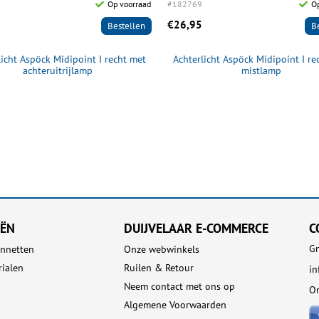
Op voorraad
#182769
Op
€26,95
Bestellen
B
licht Aspöck Midipoint I recht met
Achterlicht Aspöck Midipoint I re
achteruitrijlamp
mistlamp
EËN
DUIJVELAAR E-COMMERCE
C
Gn
nnetten
Onze webwinkels
rialen
Ruilen & Retour
in
Neem contact met ons op
On
Algemene Voorwaarden