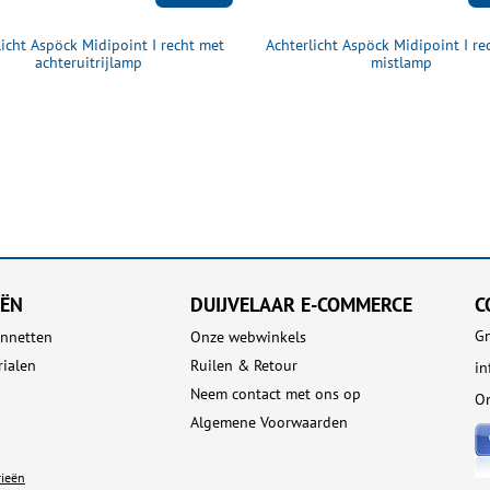
licht Aspöck Midipoint I recht met
Achterlicht Aspöck Midipoint I re
achteruitrijlamp
mistlamp
EËN
DUIJVELAAR E-COMMERCE
C
Gn
nnetten
Onze webwinkels
rialen
Ruilen & Retour
in
Neem contact met ons op
On
Algemene Voorwaarden
rieën