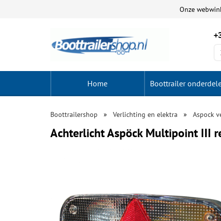
Onze webwin
+3
Home
Boottrailer onderdel
Boottrailershop
Verlichting en elektra
Aspock ve
Achterlicht Aspöck Multipoint III 