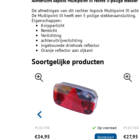
Achterlicht Aspöck Multipoint III rechts 5-polige stekker
De afmetingen van dit rechter Aspöck Multipoint III ach
De Multipoint III heeft een 5 polige stekkeraansluiting.
Eigenschappen:
Knipperlicht
Remlicht
Verlichting
achteruitrijverlichting
ingebouwde driehoek reflector
Oranje reflector aan zijkant
Soortgelijke producten
Op voorraad
#182796
Op voorraad
#182768
€34,95
€27,95
Bestellen
Bestellen