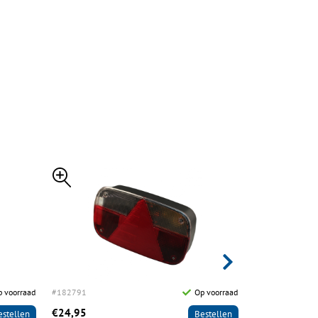
 voorraad
#182791
Op voorraad
#182792
€24,95
€32,95
estellen
Bestellen