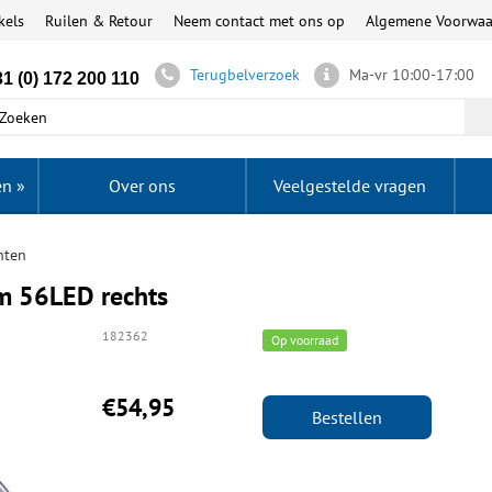
kels
Ruilen & Retour
Neem contact met ons op
Algemene Voorwa
Terugbelverzoek
Ma-vr 10:00-17:00
1 (0) 172 200 110
en
»
Over ons
Veelgestelde vragen
hten
m 56LED rechts
182362
Op voorraad
€54,95
Bestellen