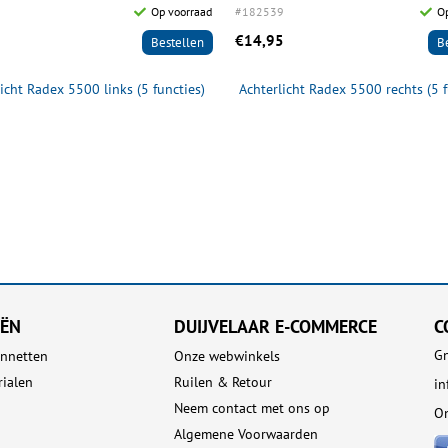
Op voorraad
#182539
Op
€14,95
Bestellen
B
icht Radex 5500 links (5 functies)
Achterlicht Radex 5500 rechts (5 f
EËN
DUIJVELAAR E-COMMERCE
C
Gn
nnetten
Onze webwinkels
rialen
Ruilen & Retour
in
Neem contact met ons op
On
Algemene Voorwaarden