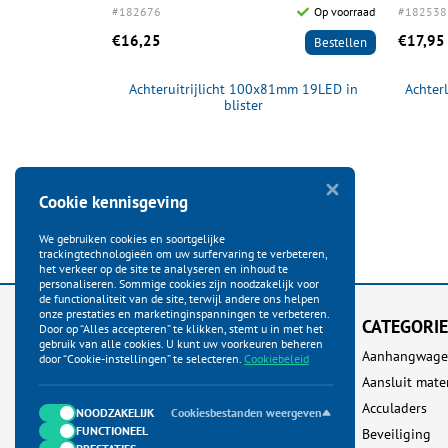
Op voorraad
#182676
Op voorraad
#182538
€16,25
€17,95
Bestellen
Bestellen
dicht, Rechts
Achteruitrijlicht 100x81mm 19LED in
Achterl
bel
blister
Cookie kennisgeving
We gebruiken cookies en soortgelijke
trackingtechnologieën om uw surfervaring te verbeteren,
het verkeer op de site te analyseren en inhoud te
personaliseren. Sommige cookies zijn noodzakelijk voor
de functionaliteit van de site, terwijl andere ons helpen
onze prestaties en marketinginspanningen te verbeteren.
KLANTENSERVICE
CATEGORI
Door op “Alles accepteren” te klikken, stemt u in met het
gebruik van alle cookies. U kunt uw voorkeuren beheren
Startpagina
Aanhangwage
door “Cookie-instellingen” te selecteren.
Cookiebeleid
Bestellen
Aansluit mate
Betalen
Acculaders
NOODZAKELIJK
Cookiesbestanden weergeven
FUNCTIONEEL
Verzenden
Beveiliging