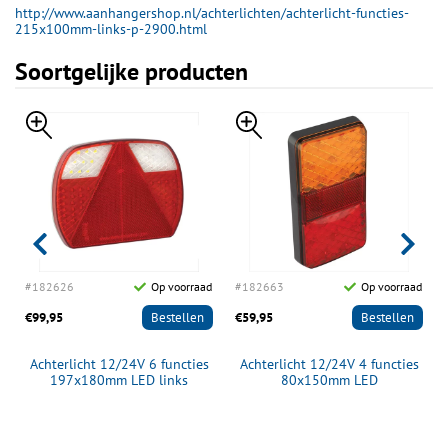
http://www.aanhangershop.nl/achterlichten/achterlicht-functies-
215x100mm-links-p-2900.html
Soortgelijke producten
d
#182626
Op voorraad
#182663
Op voorraad
€99,95
Bestellen
€59,95
Bestellen
s
Achterlicht 12/24V 6 functies
Achterlicht 12/24V 4 functies
197x180mm LED links
80x150mm LED