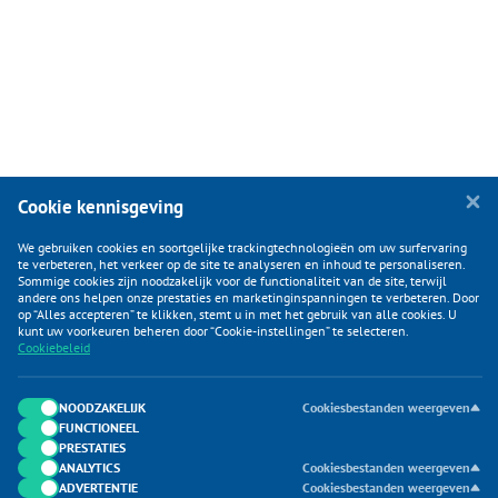
Cookie kennisgeving
We gebruiken cookies en soortgelijke trackingtechnologieën om uw surfervaring
te verbeteren, het verkeer op de site te analyseren en inhoud te personaliseren.
Sommige cookies zijn noodzakelijk voor de functionaliteit van de site, terwijl
andere ons helpen onze prestaties en marketinginspanningen te verbeteren. Door
op “Alles accepteren” te klikken, stemt u in met het gebruik van alle cookies. U
KLANTENSERVICE
kunt uw voorkeuren beheren door “Cookie-instellingen” te selecteren.
Cookiebeleid
CATEGORIEËN
DUIJVELAAR E-COMMERCE
NOODZAKELIJK
Cookiesbestanden weergeven
FUNCTIONEEL
CONTACTEN
PRESTATIES
ANALYTICS
Cookiesbestanden weergeven
ADVERTENTIE
Cookiesbestanden weergeven