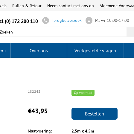
kels
Ruilen & Retour
Neem contact met ons op
Algemene Voorwa
Terugbelverzoek
Ma-vr 10:00-17:00
1 (0) 172 200 110
en
»
Over ons
Veelgestelde vragen
182242
Op voorraad
€43,95
Bestellen
Maatvoering:
2.5m x 4.5m