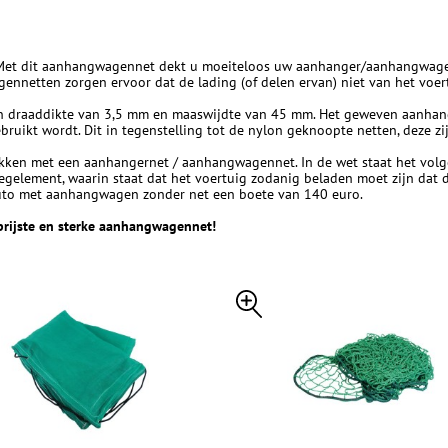
Met dit aanhangwagennet dekt u moeiteloos uw aanhanger/aanhangwagen a
ennetten zorgen ervoor dat de lading (of delen ervan) niet van het voer
 draaddikte van 3,5 mm en maaswijdte van 45 mm. Het geweven aanhangw
bruikt wordt. Dit in tegenstelling tot de nylon geknoopte netten, deze z
dekken met een aanhangernet / aanhangwagennet. In de wet staat het vol
egelement, waarin staat dat het voertuig zodanig beladen moet zijn dat 
 auto met aanhangwagen zonder net een boete van 140 euro.
prijste en sterke aanhangwagennet!