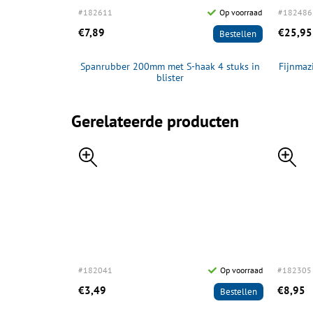
Op voorraad
#182611
Op voorraad
#182486
€7,89
€25,95
Bestellen
Bestellen
ar
Spanrubber 200mm met S-haak 4 stuks in
Fijnmaz
blister
Gerelateerde producten
#182041
Op voorraad
#182305
€3,49
€8,95
Bestellen