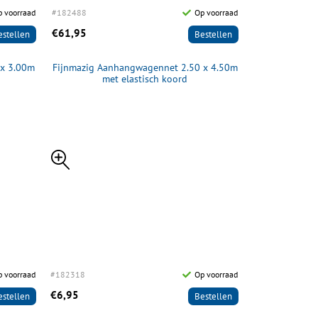
 voorraad
#182488
Op voorraad
#182489
€61,95
€39,95
estellen
Bestellen
 x 3.00m
Fijnmazig Aanhangwagennet 2.50 x 4.50m
Aan
met elastisch koord
p voorraad
#182318
Op voorraad
€6,95
estellen
Bestellen