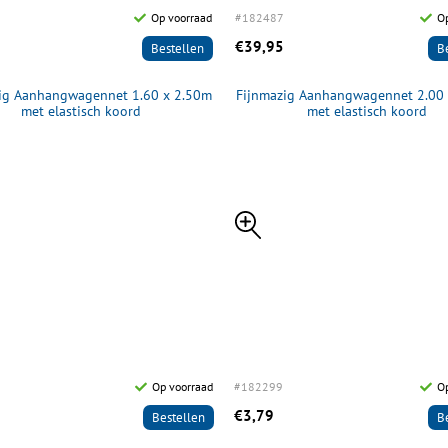
Op voorraad
#182487
Op
€39,95
Bestellen
B
ig Aanhangwagennet 1.60 x 2.50m
Fijnmazig Aanhangwagennet 2.00
met elastisch koord
met elastisch koord
Op voorraad
#182299
O
€3,79
Bestellen
B