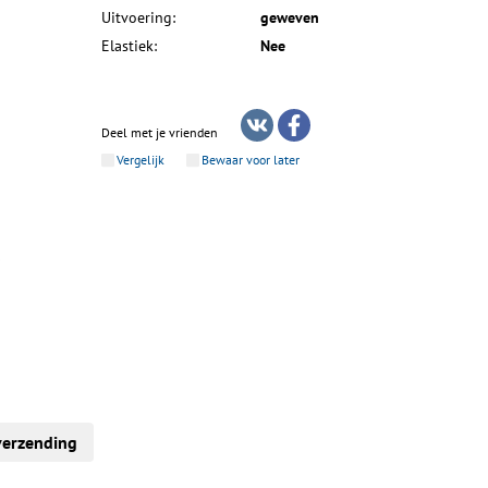
Uitvoering:
geweven
Elastiek:
Nee
Deel met je vrienden
Vergelijk
Bewaar voor later
verzending