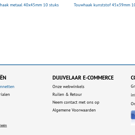
haak metaal 40x45mm 10 stuks
Touwhaak kunststof 45x39mm 10
EËN
DUIJVELAAR E-COMMERCE
C
Gn
nnetten
Onze webwinkels
rialen
Ruilen & Retour
in
Neem contact met ons op
On
Algemene Voorwaarden
rieën