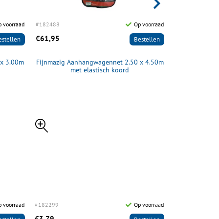
 voorraad
#182488
Op voorraad
#182489
€61,95
€39,95
estellen
Bestellen
 x 3.00m
Fijnmazig Aanhangwagennet 2.50 x 4.50m
Aan
met elastisch koord
p voorraad
#182299
Op voorraad
€3,79