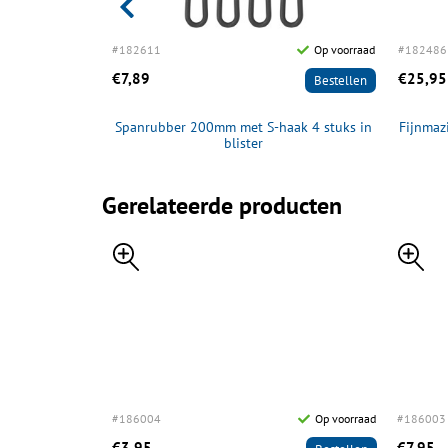
Op voorraad
#182611
Op voorraad
#182486
€7,89
€25,95
Bestellen
Bestellen
0 x 4.50m
Spanrubber 200mm met S-haak 4 stuks in
Fijnmaz
blister
Gerelateerde producten
#186004
Op voorraad
#186003
€3,95
€7,95