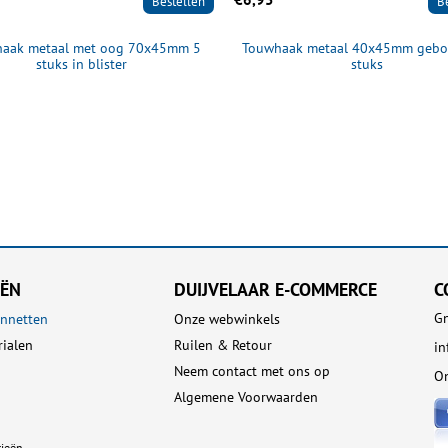
Bestellen
B
aak metaal met oog 70x45mm 5
Touwhaak metaal 40x45mm gebo
stuks in blister
stuks
EËN
DUIJVELAAR E-COMMERCE
C
Gn
nnetten
Onze webwinkels
rialen
Ruilen & Retour
in
Neem contact met ons op
On
Algemene Voorwaarden
rieën