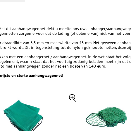
Met dit aanhangwagennet dekt u moeiteloos uw aanhanger/aanhangwagen a
ennetten zorgen ervoor dat de lading (of delen ervan) niet van het voer
 draaddikte van 3,5 mm en maaswijdte van 45 mm. Het geweven aanhangw
bruikt wordt. Dit in tegenstelling tot de nylon geknoopte netten, deze z
dekken met een aanhangernet / aanhangwagennet. In de wet staat het vol
egelement, waarin staat dat het voertuig zodanig beladen moet zijn dat 
 auto met aanhangwagen zonder net een boete van 140 euro.
prijste en sterke aanhangwagennet!