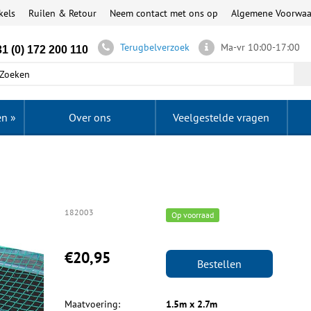
kels
Ruilen & Retour
Neem contact met ons op
Algemene Voorwa
Terugbelverzoek
Ma-vr 10:00-17:00
1 (0) 172 200 110
en
»
Over ons
Veelgestelde vragen
182003
Op voorraad
€20,95
Bestellen
Maatvoering:
1.5m x 2.7m