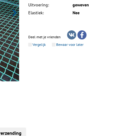
Uitvoering:
geweven
Elastiek:
Nee
Deel met je vrienden
Vergelijk
Bewaar voor later
verzending