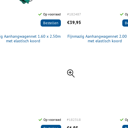
Op voorraad
#182487
Op
€39,95
Bestellen
B
ig Aanhangwagennet 1.60 x 2.50m
Fijnmazig Aanhangwagennet 2.00
met elastisch koord
met elastisch koord
Op voorraad
#182318
O
€6,95